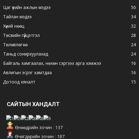
Цаг үеийн ажлын мэдээ
50
Тайлан мэдээ
34
Хүний нөөц
32
Төсвийн гүйцэтгэл
28
Төлөвлөгөө
24
Таньд сонирхуулахад
24
Байгаль хамгаалах, нөхөн сэргээх арга хэмжээ
16
Авлигын эсрэг хамтдаа
16
Дотоод хяналт
15
САЙТЫН ХАНДАЛТ
Өнөөдрийн зочин : 137
Өчигдөрийн зочин : 187