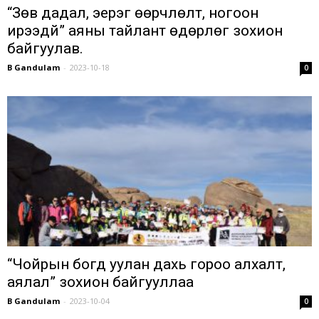
“Зөв дадал, эерэг өөрчлөлт, ногоон
ирээдүй” аяны тайлант өдөрлөг зохион
байгуулав.
B Gandulam
-
2023-10-18
0
“Чойрын богд уулан дахь гороо алхалт,
аялал” зохион байгууллаа
B Gandulam
-
2023-10-04
0