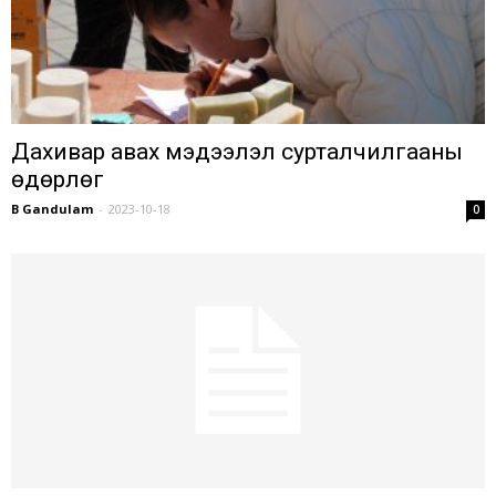
Дахивар авах мэдээлэл сурталчилгааны
өдөрлөг
B Gandulam
-
2023-10-18
0