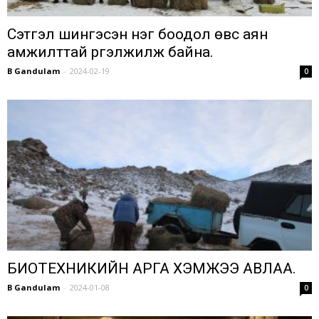
Сэтгэл шингэсэн нэг боодол өвс аян
амжилттай үргэлжилж байна.
B Gandulam
-
2024-02-19
0
БИОТЕХНИКИЙН АРГА ХЭМЖЭЭ АВЛАА.
B Gandulam
-
2024-01-08
0