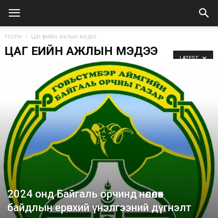
Home
Цаг үеийн ажлын мэдээ
ЦАГ ҮЕИЙН АЖЛЫН МЭДЭЭ
LATEST
2024 онд Байгаль орчинд нөлөөлөх
байдлын ерөнхий үнэлгээний дүгнэлт