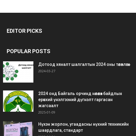
bonus
gaziantep
gaziantep
veren
escort
escort
EDITOR PICKS
siteler
bedava
bonus
POPULAR POSTS
Дотоод хяналт шалгалтын 2024 оны төлөвлөгөө
2024-03-27
2024 онд Байгаль орчинд нөлөөлөх байдлын
ерөнхий үнэлгээний дүгнэлт гаргасан
жагсаалт
2025-01-09
Нүхэн жорлон, угаадасны нүхний техникийн
шаардлага, стандарт