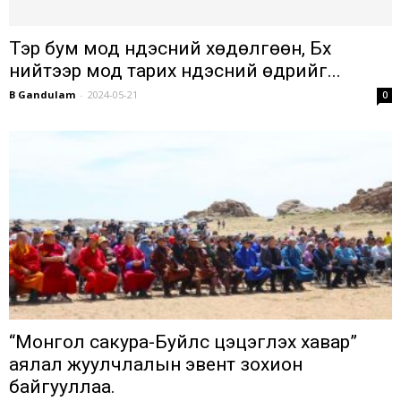
Тэр бум мод үндэсний хөдөлгөөн, Бүх
нийтээр мод тарих үндэсний өдрийг...
B Gandulam
-
2024-05-21
0
“Монгол сакура-Буйлс цэцэглэх хавар”
аялал жуулчлалын эвент зохион
байгууллаа.