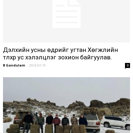
Дэлхийн усны өдрийг угтан Хөгжлийн
түлхүүр ус хэлэлцүүлэг зохион байгуулав.
B Gandulam
-
2024-03-19
0