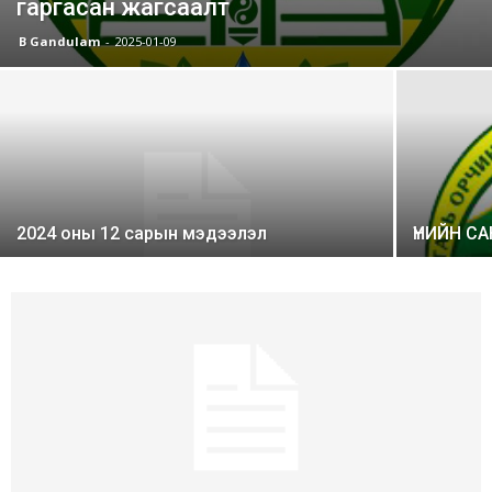
гаргасан жагсаалт
B Gandulam
-
2025-01-09
2024 оны 12 сарын мэдээлэл
ҮНИЙН СА