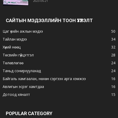
2023-06-21
САЙТЫН МЭДЭЭЛЛИЙН ТООН ҮЗҮҮЛЭЛТ
Цаг үеийн ажлын мэдээ
50
Тайлан мэдээ
34
Хүний нөөц
32
Төсвийн гүйцэтгэл
28
Төлөвлөгөө
24
Таньд сонирхуулахад
24
Байгаль хамгаалах, нөхөн сэргээх арга хэмжээ
16
Авлигын эсрэг хамтдаа
16
Дотоод хяналт
15
POPULAR CATEGORY