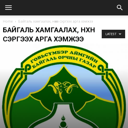
Home
Байгаль хамгаалах, нөхөн сэргээх арга хэмжээ
БАЙГАЛЬ ХАМГААЛАХ, НӨХӨН
LATEST
СЭРГЭЭХ АРГА ХЭМЖЭЭ