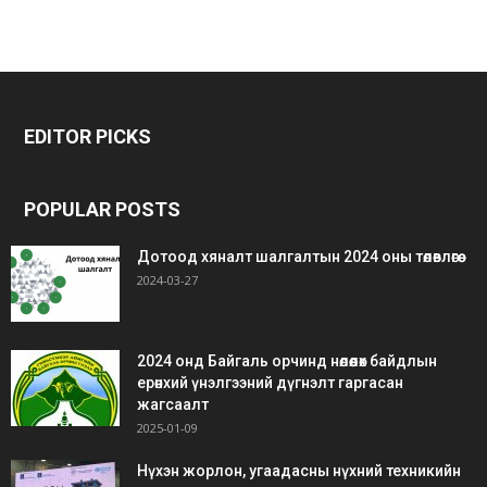
bonus
gaziantep
gaziantep
veren
escort
escort
EDITOR PICKS
siteler
bedava
bonus
POPULAR POSTS
Дотоод хяналт шалгалтын 2024 оны төлөвлөгөө
2024-03-27
2024 онд Байгаль орчинд нөлөөлөх байдлын
ерөнхий үнэлгээний дүгнэлт гаргасан
жагсаалт
2025-01-09
Нүхэн жорлон, угаадасны нүхний техникийн