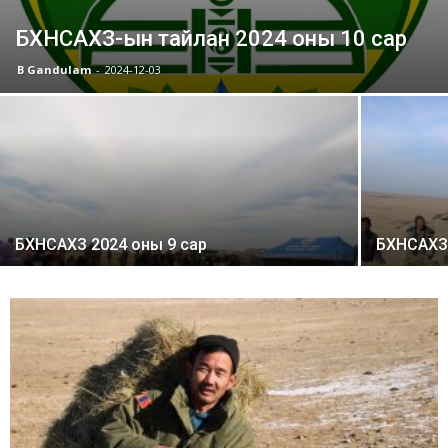
БХНСАХЗ-ын тайлан 2024 оны 10 сар
B Gandulam
-
2024-12-03
БХНСАХЗ 2024 оны 9 сар
БХНСАХЗ 