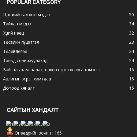
POPULAR CATEGORY
Цаг үеийн ажлын мэдээ
50
Тайлан мэдээ
34
Хүний нөөц
32
Төсвийн гүйцэтгэл
28
Төлөвлөгөө
24
Таньд сонирхуулахад
24
Байгаль хамгаалах, нөхөн сэргээх арга хэмжээ
16
Авлигын эсрэг хамтдаа
16
Дотоод хяналт
15
САЙТЫН ХАНДАЛТ
Өнөөдрийн зочин : 165