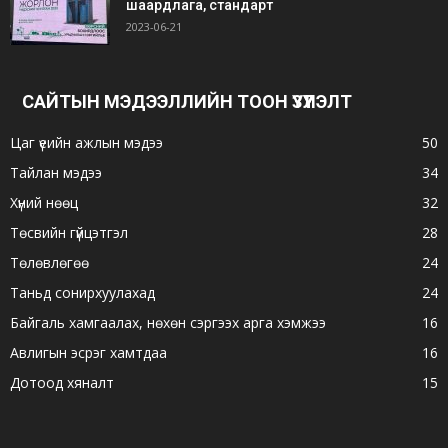
шаардлага, стандарт
2023-06-21
САЙТЫН МЭДЭЭЛЛИЙН ТООН ҮЗҮҮЛЭЛТ
Цаг үеийн ажлын мэдээ
50
Тайлан мэдээ
34
Хүний нөөц
32
Төсвийн гүйцэтгэл
28
Төлөвлөгөө
24
Таньд сонирхуулахад
24
Байгаль хамгаалах, нөхөн сэргээх арга хэмжээ
16
Авлигын эсрэг хамтдаа
16
Дотоод хяналт
15