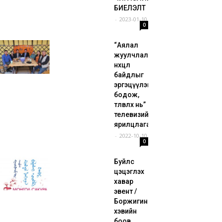
БИЕЛЭЛТ
-
2023-01-10
0
“Аялал
жуулчлалын
нөхцөл
байдлыг
эргэцүүлэн
бодож,
төлөвлөх нь”
телевизийн
ярилцлага
-
2022-10-10
0
Буйлс
цэцэглэх
хавар
эвент /
Боржигин
хэвийн
боов