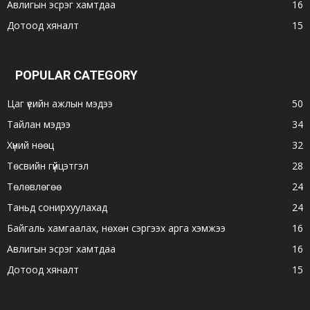
Авлигын эсрэг хамтдаа
16
Дотоод хяналт
15
POPULAR CATEGORY
Цаг үеийн ажлын мэдээ
50
Тайлан мэдээ
34
Хүний нөөц
32
Төсвийн гүйцэтгэл
28
Төлөвлөгөө
24
Таньд сонирхуулахад
24
Байгаль хамгаалах, нөхөн сэргээх арга хэмжээ
16
Авлигын эсрэг хамтдаа
16
Дотоод хяналт
15