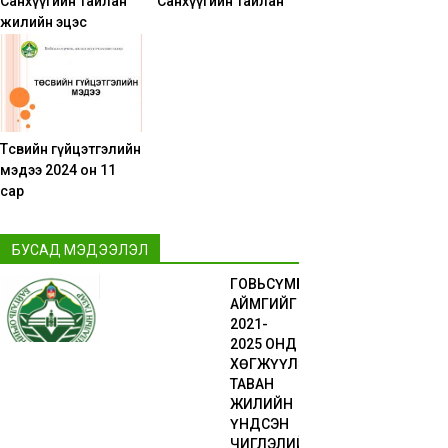
Санхүүгийн тайлан
Санхүүгийн тайлан
жилийн эцэс
Төсвийн гүйцэтгэлийн
мэдээ 2024 он 11
сар
БУСАД МЭДЭЭЛЭЛ
ГОВЬСҮМБЭР
АЙМГИЙГ
2021-
2025 ОНД
ХӨГЖҮҮЛЭХ
ТАВАН
ЖИЛИЙН
ҮНДСЭН
ЧИГЛЭЛИЙН