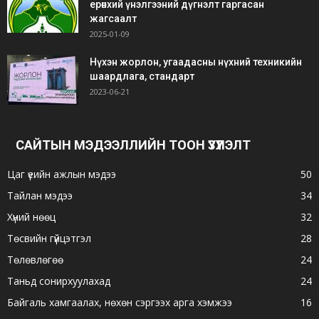
ерөнхий үнэлгээний дүгнэлт гаргасан
жагсаалт
2025-01-09
Нүхэн жорлон, угаадасны нүхний техникийн
шаардлага, стандарт
2023-06-21
САЙТЫН МЭДЭЭЛЛИЙН ТООН ҮЗҮҮЛЭЛТ
Цаг үеийн ажлын мэдээ
50
Тайлан мэдээ
34
Хүний нөөц
32
Төсвийн гүйцэтгэл
28
Төлөвлөгөө
24
Таньд сонирхуулахад
24
Байгаль хамгаалах, нөхөн сэргээх арга хэмжээ
16