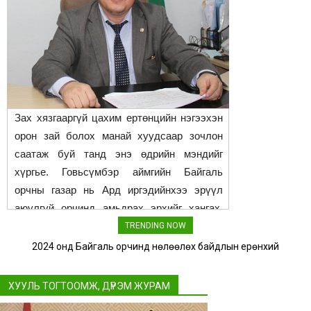
Зах хязгааргүй цахим ертөнцийн нэгээхэн
орон зай болох манай хуудсаар зочлон
саатаж буй танд энэ өдрийн мэндийг
хүргье. Говьсүмбэр аймгийн Байгаль
орчны газар нь Ард иргэдийнхээ эрүүл
аюулгүй орчинд амьдрах эрхийг хангах,
нийгэм эдийн засгийн хөгжлийг ногоон
TRENDING NOW
баримжаатайгаар байгаль орчны
2024 онд Байгаль орчинд нөлөөлөх байдлын ерөнхий
үнэлгээний дүгнэлт гаргасан жагсаалт
тэнцэлтэй уялдуулах, өнөө болон ирээдүй
үеийнхний эрх ашгийн үүднээс байгаль
ХУУЛЬ ТОГТООМЖ, ДҮРЭМ ЖУРАМ
орчныг хамгаалах,түүний нөөц баялгийг