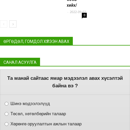
хийх/
-
2022-09-02
0
ӨРГӨДӨЛ, ГОМДОЛ ХҮЛЭЭН АВАХ
САНАЛ АСУУЛГА
Та манай сайтаас ямар мэдээлэл авах хүсэлтэй
байна вэ ?
Шинэ мэдээлэлүүд
Төсөл, хөтөлбөрийн талаар
Хөрөнгө оруулалтын ажлын талаар