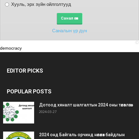
Хууль, эрх зүйн ойлголтууд
Саналын үр дүн
©
democracy
EDITOR PICKS
POPULAR POSTS
Дотоод хяналт шалгалтын 2024 оны төлөвлөгөө
2024-03-27
2024 онд Байгаль орчинд нөлөөлөх байдлын