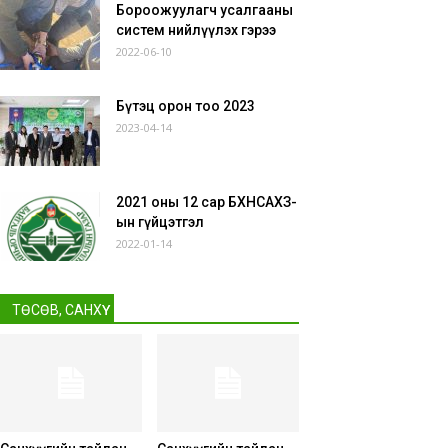
ГОВЬСҮМБЭР АЙМГИЙН БАЙГАЛЬ
Бороожуулагч усалгааны
ОРЧНЫ ГАЗРЫН ДАРГА
Д. МӨНХ-
систем нийлүүлэх гэрээ
2022-06-10
ЭРДЭНЭ
Бүтэц орон тоо 2023
2023-04-14
2021 оны 12 сар БХНСАХЗ-
ын гүйцэтгэл
2022-01-14
ТӨСӨВ, САНХҮҮ