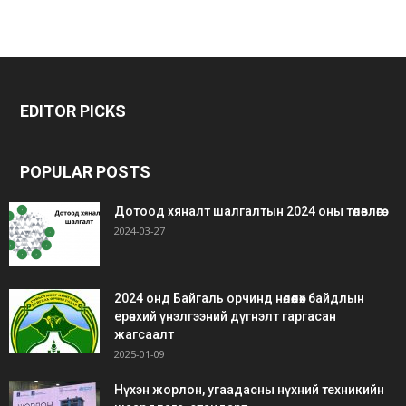
bonus
gaziantep
gaziantep
veren
escort
escort
EDITOR PICKS
siteler
bedava
bonus
POPULAR POSTS
Дотоод хяналт шалгалтын 2024 оны төлөвлөгөө
2024-03-27
2024 онд Байгаль орчинд нөлөөлөх байдлын
ерөнхий үнэлгээний дүгнэлт гаргасан
жагсаалт
2025-01-09
Нүхэн жорлон, угаадасны нүхний техникийн