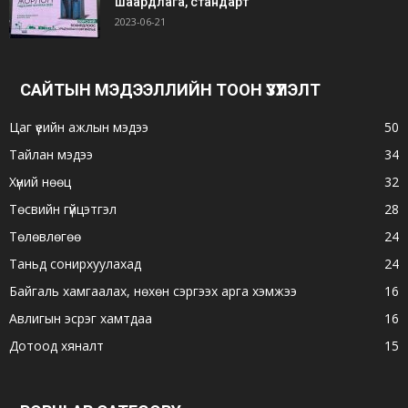
шаардлага, стандарт
2023-06-21
САЙТЫН МЭДЭЭЛЛИЙН ТООН ҮЗҮҮЛЭЛТ
Цаг үеийн ажлын мэдээ
50
Тайлан мэдээ
34
Хүний нөөц
32
Төсвийн гүйцэтгэл
28
Төлөвлөгөө
24
Таньд сонирхуулахад
24
Байгаль хамгаалах, нөхөн сэргээх арга хэмжээ
16
Авлигын эсрэг хамтдаа
16
Дотоод хяналт
15