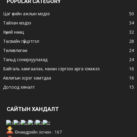
POPULAR CATEGORY
Цаг үеийн ажлын мэдээ
50
Тайлан мэдээ
34
Хүний нөөц
32
Төсвийн гүйцэтгэл
28
Төлөвлөгөө
24
Таньд сонирхуулахад
24
Байгаль хамгаалах, нөхөн сэргээх арга хэмжээ
16
Авлигын эсрэг хамтдаа
16
Дотоод хяналт
15
САЙТЫН ХАНДАЛТ
Өнөөдрийн зочин : 167