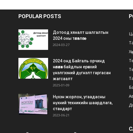
POPULAR POSTS
P
Дотоод хяналт шалгалтын
Ц
2024 оны төлөвлөгөө
Т
2024-03-27
Хү
Тө
2024 онд Байгаль орчинд
нөлөөлөх байдлын ерөнхий
Т
үнэлгээний дүгнэлт гаргасан
Т
жагсаалт
2025-01-09
Б
А
Нүхэн жорлон, угаадасны
нүхний техникийн шаардлага,
Д
стандарт
2023-06-21
С