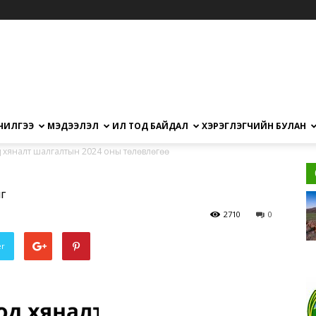
ЧИЛГЭЭ
МЭДЭЭЛЭЛ
ИЛ ТОД БАЙДАЛ
ХЭРЭГЛЭГЧИЙН БУЛАН
 хяналт шалгалтын 2024 оны төлөвлөгөө
өө
2710
0
er