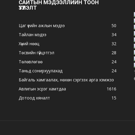
САЙТЫН МЭДЭЭЛЛИЙН ТООН
ҮЗҮҮЛЭЛТ
Цаг үеийн ажлын мэдээ
50
Тайлан мэдээ
34
Хүний нөөц
32
Төсвийн гүйцэтгэл
28
Төлөвлөгөө
24
Таньд сонирхуулахад
24
Байгаль хамгаалах, нөхөн сэргээх арга хэмжээ
Авлигын эсрэг хамтдаа
16
16
Дотоод хяналт
15