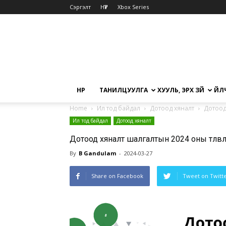
Сэргэлт
НҮҮР
Xbox Series
НҮҮР
ТАНИЛЦУУЛГА
ХУУЛЬ, ЭРХ ЗҮЙ
ҮЙЛ
Home
Ил тод байдал
Дотоод хяналт
Дотоод
Ил тод байдал
Дотоод хяналт
Дотоод хяналт шалгалтын 2024 оны төлөвлөг
By
B Gandulam
-
2024-03-27
Share on Facebook
Tweet on Twitt