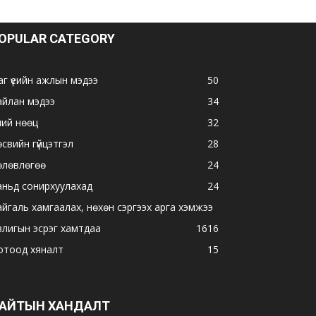
OPULAR CATEGORY
аг үеийн ажлын мэдээ
50
айлан мэдээ
34
ний нөөц
32
свийн гүйцэтгэл
28
өлөвлөгөө
24
аньд сонирхуулахад
24
айгаль хамгаалах, нөхөн сэргээх арга хэмжээ
влигын эсрэг хамтдаа
16
16
отоод хяналт
15
АЙТЫН ХАНДАЛТ