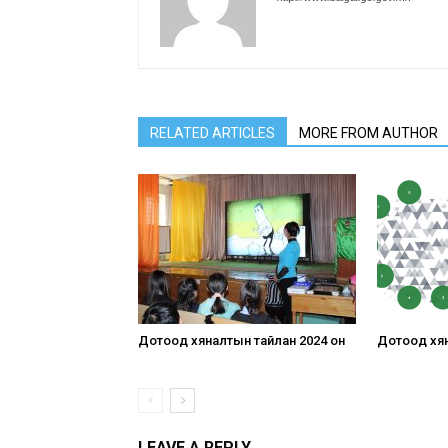
RELATED ARTICLES
MORE FROM AUTHOR
Дотоод хяналтын тайлан 2024 он
Дотоод хян
LEAVE A REPLY