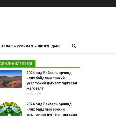
АЯЛАЛ ЖУУЛЧЛАЛ
ШИЛЭН ДАНС
СҮҮЛИЙН НИЙТЛЭЛҮҮД
2024 онд Байгаль орчинд
нөлөөлөх байдлын ерөнхий
үнэлгээний дүгнэлт гаргасан
жагсаалт
2025-01-09
2024 онд Байгаль орчинд
нөлөөлөх байдлын ерөнхий
үнэлгээний дүгнэлт гаргасан