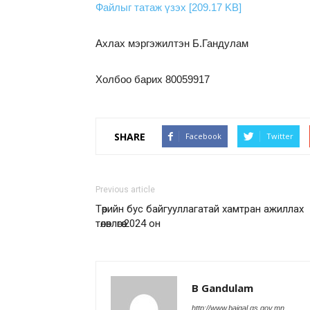
Файлыг татаж үзэх [209.17 KB]
Ахлах мэргэжилтэн Б.Гандулам
Холбоо барих 80059917
SHARE
Facebook
Twitter
Previous article
Төрийн бус байгууллагатай хамтран ажиллах
төлөвлөгөө 2024 он
B Gandulam
http://www.baigal.gs.gov.mn