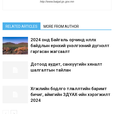
http://www.baigal.gs.gov.mn
RELATED ARTICLES
MORE FROM AUTHOR
2024 онд Байгаль орчинд нөлөөлөх
байдлын ерөнхий үнэлгээний дүгнэлт
гаргасан жагсаалт
Дотоод аудит, санхүүгийн хяналт
шалгалтын тайлан
Хөгжлийн бодлго төлөвлөлтийн баримт
бичиг, аймгийн ЗДҮАХ-ийн хэрэгжилт
2024