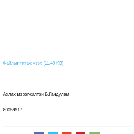
Файлыг татаж үзэх [11.49 KB]
Ахлах мэрэгжилтэн Б.Гандулам
80059917