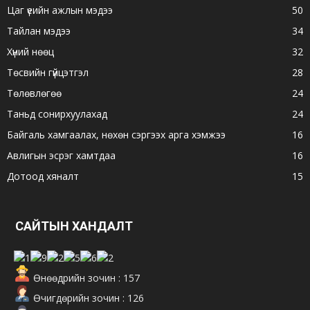
Цаг үеийн ажлын мэдээ
50
Тайлан мэдээ
34
Хүний нөөц
32
Төсвийн гүйцэтгэл
28
Төлөвлөгөө
24
Таньд сонирхуулахад
24
Байгаль хамгаалах, нөхөн сэргээх арга хэмжээ
16
Авлигын эсрэг хамтдаа
16
Дотоод хяналт
15
САЙТЫН ХАНДАЛТ
Өнөөдрийн зочин : 157
Өчигдөрийн зочин : 126