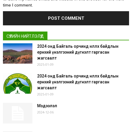
time I comment.
СҮҮЛИЙН НИЙТЛЭЛҮҮД
2024 онд Байгаль орчинд нөлөөлөх байдлын
ерөнхий үнэлгээний дүгнэлт гаргасан
жагсаалт
2025-01-09
2024 онд Байгаль орчинд нөлөөлөх байдлын
ерөнхий үнэлгээний дүгнэлт гаргасан
жагсаалт
2025-01-09
Мэдээлэл
2024-12-06