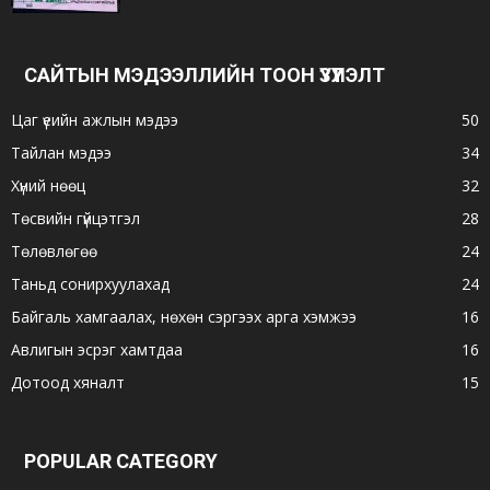
САЙТЫН МЭДЭЭЛЛИЙН ТООН ҮЗҮҮЛЭЛТ
Цаг үеийн ажлын мэдээ
50
Тайлан мэдээ
34
Хүний нөөц
32
Төсвийн гүйцэтгэл
28
Төлөвлөгөө
24
Таньд сонирхуулахад
24
Байгаль хамгаалах, нөхөн сэргээх арга хэмжээ
16
Авлигын эсрэг хамтдаа
16
Дотоод хяналт
15
POPULAR CATEGORY