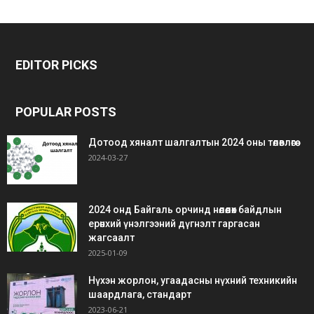
bonus
gaziantep
gaziantep
veren
escort
escort
EDITOR PICKS
siteler
bedava
bonus
POPULAR POSTS
Дотоод хяналт шалгалтын 2024 оны төлөвлөгөө
2024-03-27
2024 онд Байгаль орчинд нөлөөлөх байдлын
ерөнхий үнэлгээний дүгнэлт гаргасан
жагсаалт
2025-01-09
Нүхэн жорлон, угаадасны нүхний техникийн
шаардлага, стандарт
2023-06-21