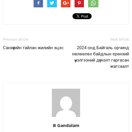
Previous article
Next article
Санхүүгийн тайлан жилийн эцэс
2024 онд Байгаль орчинд
нөлөөлөх байдлын ерөнхий
үнэлгээний дүгнэлт гаргасан
жагсаалт
B Gandulam