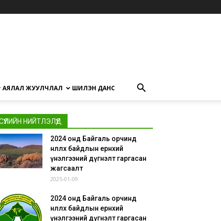
АЯЛАЛ ЖУУЛЧЛАЛ
ШИЛЭН ДАНС
СҮҮЛИЙН НИЙТЛЭЛҮҮД
2024 онд Байгаль орчинд
нөлөөлөх байдлын ерөнхий
үнэлгээний дүгнэлт гаргасан
жагсаалт
2025-01-09
2024 онд Байгаль орчинд
нөлөөлөх байдлын ерөнхий
үнэлгээний дүгнэлт гаргасан