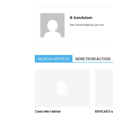
B Gandulam
http://www.baigal.gs.gov.mn
RELATED ARTICLES
MORE FROM AUTHOR
Санхүүгийн тайлан
БХНСАХЗ-ы