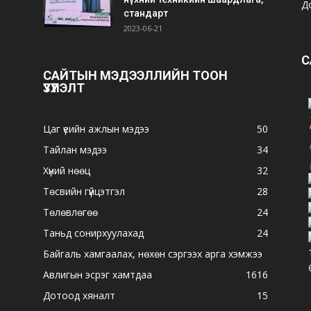
Д
стандарт
2023-06-21
С
САЙТЫН МЭДЭЭЛЛИЙН ТООН
ҮЗҮҮЛЭЛТ
Цаг үеийн ажлын мэдээ
50
Тайлан мэдээ
34
Хүний нөөц
32
Төсвийн гүйцэтгэл
28
Төлөвлөгөө
24
Таньд сонирхуулахад
24
Байгаль хамгаалах, нөхөн сэргээх арга хэмжээ
Авлигын эсрэг хамтдаа
16
16
Дотоод хяналт
15