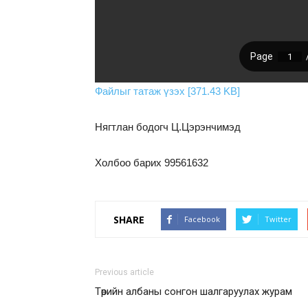
Файлыг татаж үзэх [371.43 KB]
Нягтлан бодогч Ц.Цэрэнчимэд
Холбоо барих 99561632
SHARE
Facebook
Twitter
Previous article
Төрийн албаны сонгон шалгаруулах журам