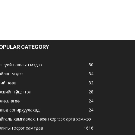
OPULAR CATEGORY
аг үеийн ажлын мэдээ
50
айлан мэдээ
34
ний нөөц
32
свийн гүйцэтгэл
28
өлөвлөгөө
24
аньд сонирхуулахад
24
айгаль хамгаалах, нөхөн сэргээх арга хэмжээ
влигын эсрэг хамтдаа
16
16