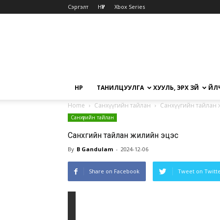
Сэргэлт
НҮҮР
Xbox Series
НҮҮР
ТАНИЛЦУУЛГА
ХУУЛЬ, ЭРХ ЗҮЙ
ҮЙЛ
Home
Санхүүгийн тайлан
Санхүүгийн тайлан 
Санхүүгийн тайлан
Санхүүгийн тайлан жилийн эцэс
By
B Gandulam
-
2024-12-06
Share on Facebook
Tweet on Twitt