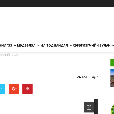
ЧИЛГЭЭ
МЭДЭЭЛЭЛ
ИЛ ТОД БАЙДАЛ
ХЭРЭГЛЭГЧИЙН БУЛАН
жилийн эцэс
956
0
er