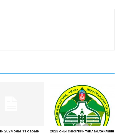
н 2024 оны 11 сарын
2023 оны санхүүгийн тайлан /жилийн