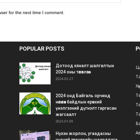
ser for the next time I comment.
POPULAR POSTS
P
Дотоод хяналт шалгалтын
Ц
2024 оны төлөвлөгөө
Т
2024-03-27
Хү
Тө
2024 онд Байгаль орчинд
нөлөөлөх байдлын ерөнхий
Т
үнэлгээний дүгнэлт гаргасан
Т
жагсаалт
2025-01-09
Б
А
Нүхэн жорлон, угаадасны
нүхний техникийн шаардлага,