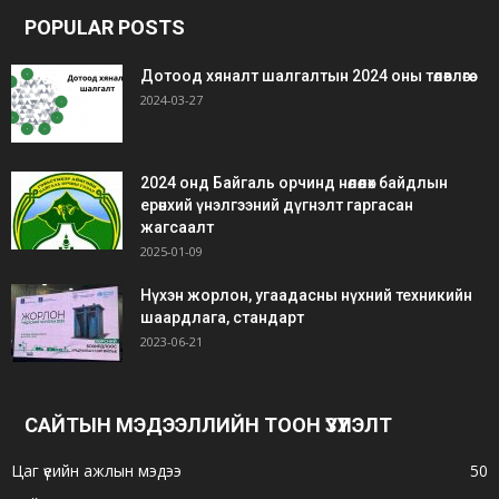
bonus
POPULAR POSTS
Дотоод хяналт шалгалтын 2024 оны төлөвлөгөө
2024-03-27
2024 онд Байгаль орчинд нөлөөлөх байдлын
ерөнхий үнэлгээний дүгнэлт гаргасан
жагсаалт
2025-01-09
Нүхэн жорлон, угаадасны нүхний техникийн
шаардлага, стандарт
2023-06-21
САЙТЫН МЭДЭЭЛЛИЙН ТООН ҮЗҮҮЛЭЛТ
Цаг үеийн ажлын мэдээ
50