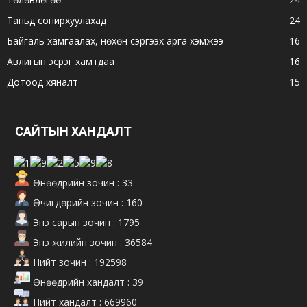
Таньд сонирхуулахад
24
Байгаль хамгаалах, нөхөн сэргээх арга хэмжээ
16
Авлигын эсрэг хамтдаа
16
Дотоод хяналт
15
САЙТЫН ХАНДАЛТ
Өнөөдрийн зочин : 33
Өчигдөрийн зочин : 160
Энэ сарын зочин : 1795
Энэ жилийн зочин : 36584
Нийт зочин : 192598
Өнөөдрийн хандалт : 39
Нийт хандалт : 669960