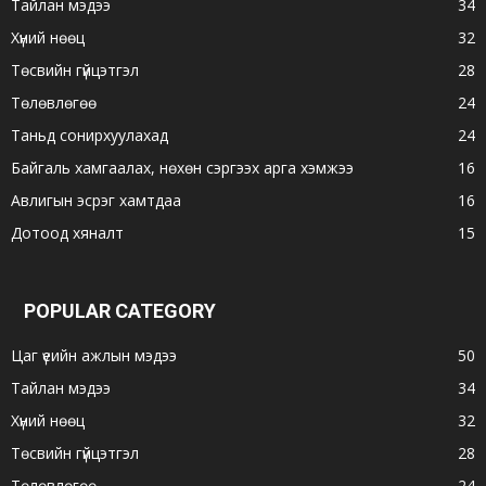
Тайлан мэдээ
34
Хүний нөөц
32
Төсвийн гүйцэтгэл
28
Төлөвлөгөө
24
Таньд сонирхуулахад
24
Байгаль хамгаалах, нөхөн сэргээх арга хэмжээ
16
Авлигын эсрэг хамтдаа
16
Дотоод хяналт
15
POPULAR CATEGORY
Цаг үеийн ажлын мэдээ
50
Тайлан мэдээ
34
Хүний нөөц
32
Төсвийн гүйцэтгэл
28
Төлөвлөгөө
24