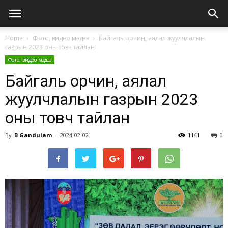
Home
Фото, видео мэдээ
Байгаль орчин, аялал жуулчлалын
газрын 2023 оны товч тайлан
Фото, видео мэдээ
Байгаль орчин, аялал
жуулчлалын газрын 2023
оны товч тайлан
By
B Gandulam
-
2024-02-02
1141
0