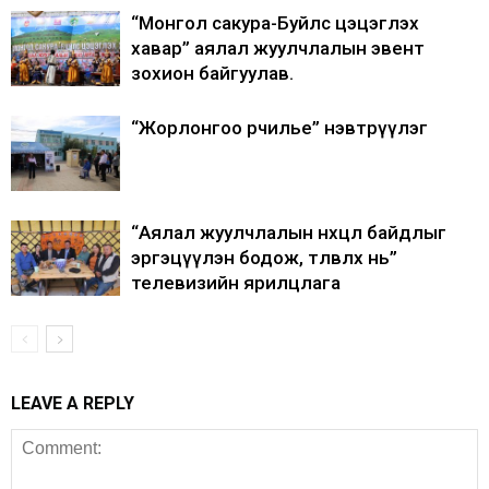
“Монгол сакура-Буйлс цэцэглэх
хавар” аялал жуулчлалын эвент
зохион байгуулав.
“Жорлонгоо өөрчилье” нэвтрүүлэг
“Аялал жуулчлалын нөхцөл байдлыг
эргэцүүлэн бодож, төлөвлөх нь”
телевизийн ярилцлага
LEAVE A REPLY