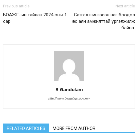
Previous article
Next article
БОАЖГ-ын тайлан 2024 оны 1
Сэтгэл шингэсэн нэг боодол
сар
өвс аян амжилттай үргэлжилж
байна.
B Gandulam
http://www.baigal.gs.gov.mn
RELATED ARTICLES
MORE FROM AUTHOR