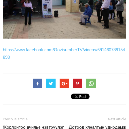
https://www.facebook.com/GovisumberTV/videos/691460789154
898
Previous article
Next article
Жорлонгоо өөрчилье нэвтрүүлэг
Дотоод хяналтын удирдамж