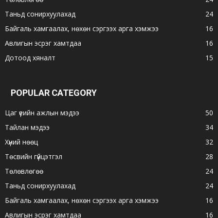
Таньд сонирхуулахад
24
Байгаль хамгаалах, нөхөн сэргээх арга хэмжээ
16
Авлигын эсрэг хамтдаа
16
Дотоод хяналт
15
POPULAR CATEGORY
Цаг үеийн ажлын мэдээ
50
Тайлан мэдээ
34
Хүний нөөц
32
Төсвийн гүйцэтгэл
28
Төлөвлөгөө
24
Таньд сонирхуулахад
24
Байгаль хамгаалах, нөхөн сэргээх арга хэмжээ
16
Авлигын эсрэг хамтдаа
16