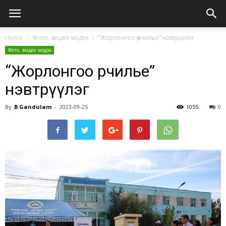
Home
Фото, видео мэдээ
“Жорлонгоо өөрчилье” нэвтрүүлэг
Фото, видео мэдээ
“Жорлонгоо өөрчилье”
нэвтрүүлэг
By
B Gandulam
-
2023-09-25
1055
0