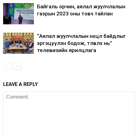
Байгаль орчин, аялал жуулчлалын
газрын 2023 оны товч тайлан
“Аялал жуулчлалын нөхцөл байдлыг
эргэцүүлэн бодож, төлөвлөх нь”
телевизийн ярилцлага
LEAVE A REPLY