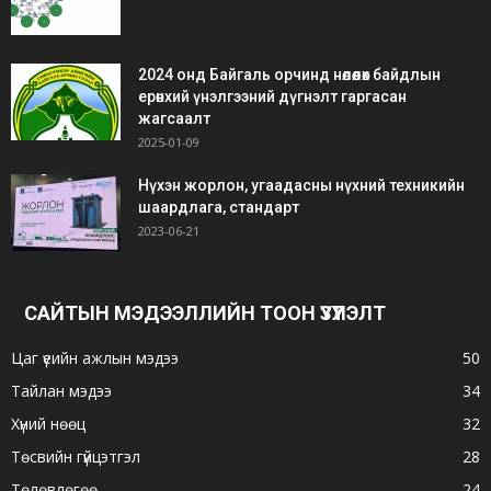
2024 онд Байгаль орчинд нөлөөлөх байдлын
ерөнхий үнэлгээний дүгнэлт гаргасан
жагсаалт
2025-01-09
Нүхэн жорлон, угаадасны нүхний техникийн
шаардлага, стандарт
2023-06-21
САЙТЫН МЭДЭЭЛЛИЙН ТООН ҮЗҮҮЛЭЛТ
Цаг үеийн ажлын мэдээ
50
Тайлан мэдээ
34
Хүний нөөц
32
Төсвийн гүйцэтгэл
28
Төлөвлөгөө
24