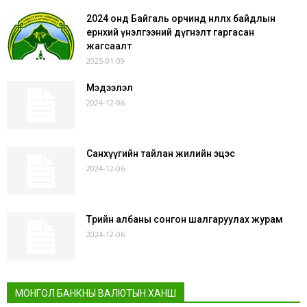
2024 онд Байгаль орчинд нөлөөлөх байдлын
ерөнхий үнэлгээний дүгнэлт гаргасан
жагсаалт
2025-01-09
Мэдээлэл
2024-12-06
Санхүүгийн тайлан жилийн эцэс
2024-12-06
Төрийн албаны сонгон шалгаруулах журам
2024-12-06
МОНГОЛ БАНКНЫ ВАЛЮТЫН ХАНШ