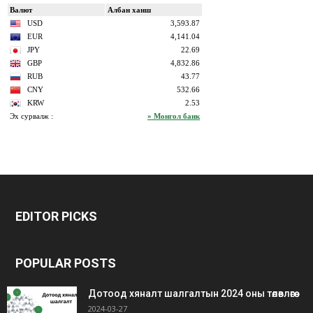
bonus
gaziantep
gaziantep
veren
escort
escort
EDITOR PICKS
siteler
bedava
bonus
POPULAR POSTS
Дотоод хяналт шалгалтын 2024 оны төлөвлөгөө
2024-03-27