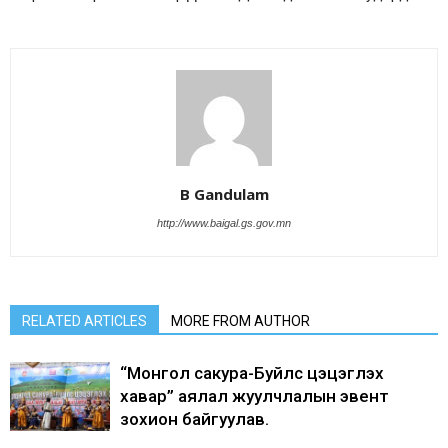
B Gandulam
http://www.baigal.gs.gov.mn
RELATED ARTICLES
MORE FROM AUTHOR
“Монгол сакура-Буйлс цэцэглэх
хавар” аялал жуулчлалын эвент
зохион байгуулав.