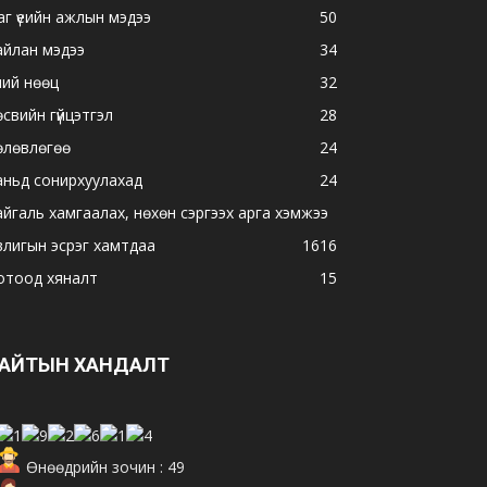
аг үеийн ажлын мэдээ
50
айлан мэдээ
34
ний нөөц
32
свийн гүйцэтгэл
28
өлөвлөгөө
24
аньд сонирхуулахад
24
айгаль хамгаалах, нөхөн сэргээх арга хэмжээ
влигын эсрэг хамтдаа
16
16
отоод хяналт
15
АЙТЫН ХАНДАЛТ
Өнөөдрийн зочин : 49