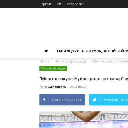
Сэргэлт
НҮҮР
Xbox Series
НҮҮР
ТАНИЛЦУУЛГА
ХУУЛЬ, ЭРХ ЗҮЙ
ҮЙЛ
Home
Фото, видео мэдээ
“Монгол сакура-Буйл
Фото, видео мэдээ
“Монгол сакура-Буйлс цэцэглэх хавар” а
By
B Gandulam
-
2024-05-20
Share on Facebook
Tweet on Twitt