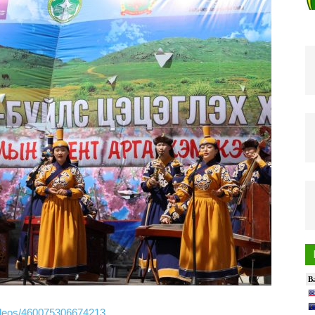
ideos/460075306674213