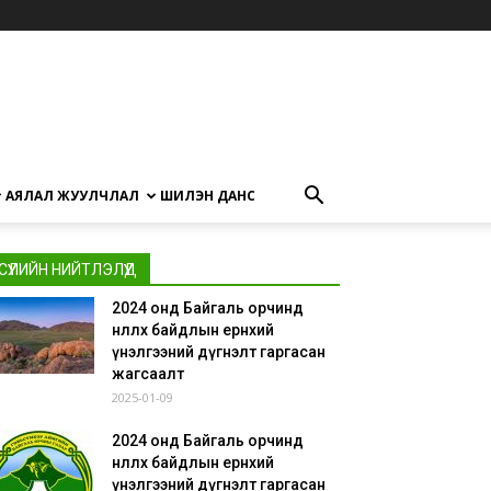
АЯЛАЛ ЖУУЛЧЛАЛ
ШИЛЭН ДАНС
СҮҮЛИЙН НИЙТЛЭЛҮҮД
2024 онд Байгаль орчинд
нөлөөлөх байдлын ерөнхий
үнэлгээний дүгнэлт гаргасан
жагсаалт
2025-01-09
2024 онд Байгаль орчинд
нөлөөлөх байдлын ерөнхий
үнэлгээний дүгнэлт гаргасан