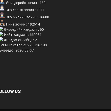
Өчигдөрийн зочин : 160
Энэ сарын зочин : 1811
Энэ жилийн зочин : 36600
Нийт зочин : 192614
Өнөөдрийн хандалт : 60
Нийт хандалт : 669981
Яг одоо онлайнд : 2
Таны IP хаяг : 216.73.216.180
Өнөөдөр: 2026-08-07
OLLOW US