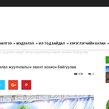
ЧИЛГЭЭ
МЭДЭЭЛЭЛ
ИЛ ТОД БАЙДАЛ
ХЭРЭГЛЭГЧИЙН БУЛАН
с цэцэглэх хавар” аялал жуулчлалын эвент зохион байгуулав.
ялал жуулчлалын эвент зохион байгуулав.
978
0
er