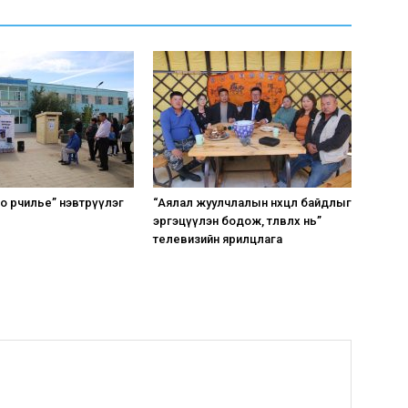
 өөрчилье” нэвтрүүлэг
“Аялал жуулчлалын нөхцөл байдлыг
эргэцүүлэн бодож, төлөвлөх нь”
телевизийн ярилцлага