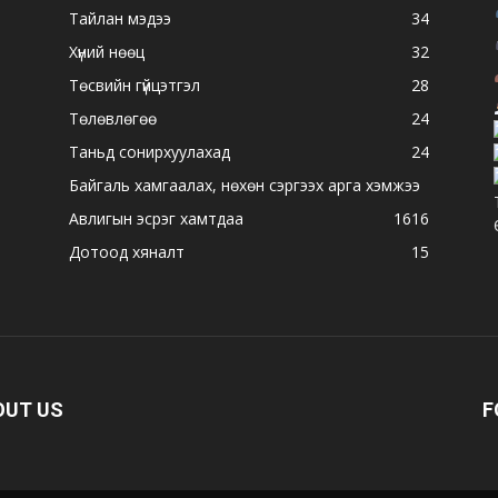
Тайлан мэдээ
34
Хүний нөөц
32
Төсвийн гүйцэтгэл
28
Төлөвлөгөө
24
Таньд сонирхуулахад
24
Байгаль хамгаалах, нөхөн сэргээх арга хэмжээ
Авлигын эсрэг хамтдаа
16
16
Дотоод хяналт
15
OUT US
F