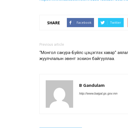
SHARE
Facebook
Twitter
Previous article
“Монгол сакура-Буйлс цэцэглэх хавар” аяла
жуулчлалын эвент зохион байгууллаа.
B Gandulam
http://www.baigal.gs.gov.mn