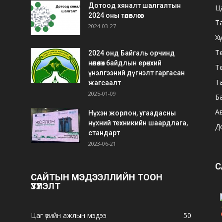
Дотоод хяналт шалгалтын
Ц
2024 оны төлөвлөгөө
Т
2024-03-27
Хү
Тө
2024 онд Байгаль орчинд
нөлөөлөх байдлын ерөнхий
Т
үнэлгээний дүгнэлт гаргасан
Т
жагсаалт
2025-01-09
Б
А
Нүхэн жорлон, угаадасны
нүхний техникийн шаардлага,
Д
стандарт
2023-06-21
С
САЙТЫН МЭДЭЭЛЛИЙН ТООН
ҮЗҮҮЛЭЛТ
Цаг үеийн ажлын мэдээ
50