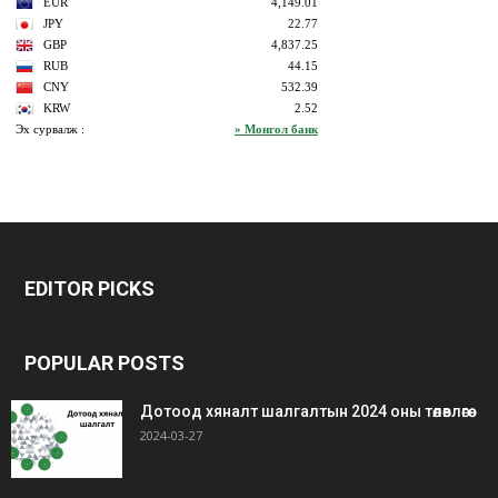
bonus
gaziantep
gaziantep
veren
escort
escort
EDITOR PICKS
siteler
bedava
bonus
POPULAR POSTS
Дотоод хяналт шалгалтын 2024 оны төлөвлөгөө
2024-03-27