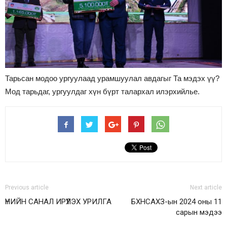
Тарьсан модоо ургуулаад урамшуулал авдагыг Та мэдэх үү?
Мод тарьдаг, ургуулдаг хүн бүрт талархал илэрхийлье.
Previous article
Next article
ҮНИЙН САНАЛ ИРҮҮЛЭХ УРИЛГА
БХНСАХЗ-ын 2024 оны 11
сарын мэдээ