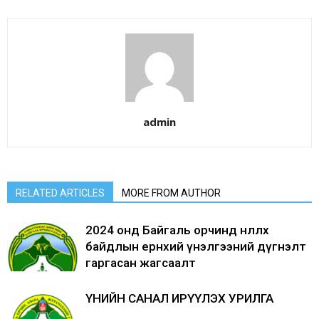
admin
RELATED ARTICLES
MORE FROM AUTHOR
2024 онд Байгаль орчинд нөлөөлөх
байдлын ерөнхий үнэлгээний дүгнэлт
гаргасан жагсаалт
ҮНИЙН САНАЛ ИРҮҮЛЭХ УРИЛГА