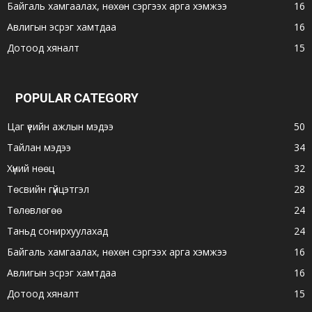
Байгаль хамгаалах, нөхөн сэргээх арга хэмжээ
16
Авлигын эсрэг хамтдаа
16
Дотоод хяналт
15
POPULAR CATEGORY
Цаг үеийн ажлын мэдээ
50
Тайлан мэдээ
34
Хүний нөөц
32
Төсвийн гүйцэтгэл
28
Төлөвлөгөө
24
Таньд сонирхуулахад
24
Байгаль хамгаалах, нөхөн сэргээх арга хэмжээ
16
Авлигын эсрэг хамтдаа
16
Дотоод хяналт
15