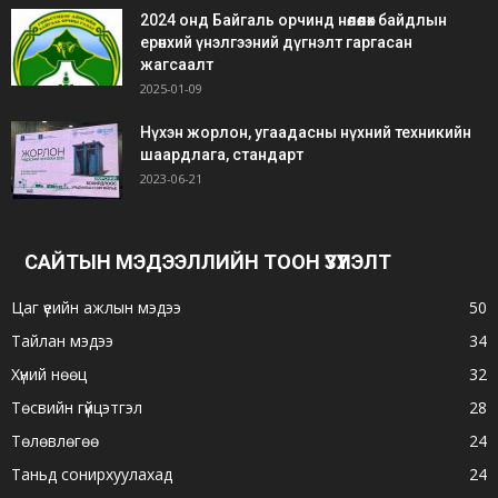
2024 онд Байгаль орчинд нөлөөлөх байдлын
ерөнхий үнэлгээний дүгнэлт гаргасан
жагсаалт
2025-01-09
Нүхэн жорлон, угаадасны нүхний техникийн
шаардлага, стандарт
2023-06-21
САЙТЫН МЭДЭЭЛЛИЙН ТООН ҮЗҮҮЛЭЛТ
Цаг үеийн ажлын мэдээ
50
Тайлан мэдээ
34
Хүний нөөц
32
Төсвийн гүйцэтгэл
28
Төлөвлөгөө
24
Таньд сонирхуулахад
24