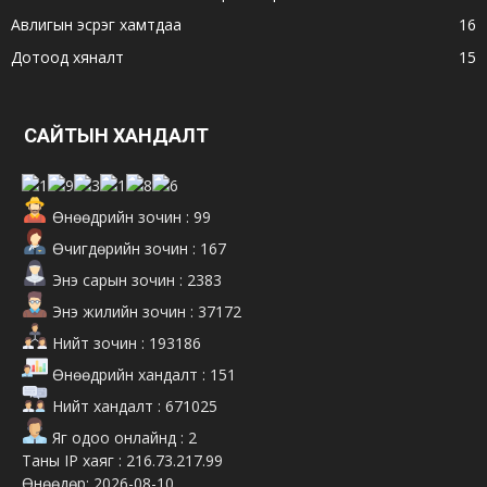
Авлигын эсрэг хамтдаа
16
Дотоод хяналт
15
САЙТЫН ХАНДАЛТ
Өнөөдрийн зочин : 99
Өчигдөрийн зочин : 167
Энэ сарын зочин : 2383
Энэ жилийн зочин : 37172
Нийт зочин : 193186
Өнөөдрийн хандалт : 151
Нийт хандалт : 671025
Яг одоо онлайнд : 2
Таны IP хаяг : 216.73.217.99
Өнөөдөр: 2026-08-10