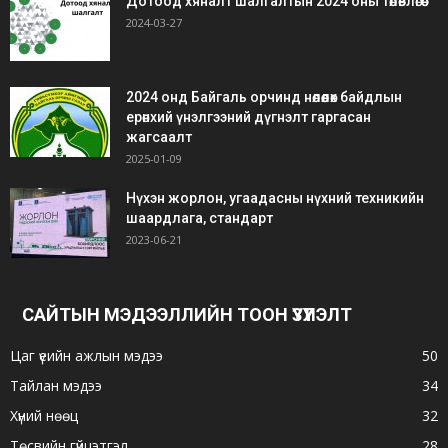
Дотоод хяналт шалгалтын 2024 оны төлөвлөгөө
2024-03-27
2024 онд Байгаль орчинд нөлөөлөх байдлын
ерөнхий үнэлгээний дүгнэлт гаргасан
жагсаалт
2025-01-09
Нүхэн жорлон, угаадасны нүхний техникийн
шаардлага, стандарт
2023-06-21
САЙТЫН МЭДЭЭЛЛИЙН ТООН ҮЗҮҮЛЭЛТ
Цаг үеийн ажлын мэдээ
50
Тайлан мэдээ
34
Хүний нөөц
32
Төсвийн гүйцэтгэл
28