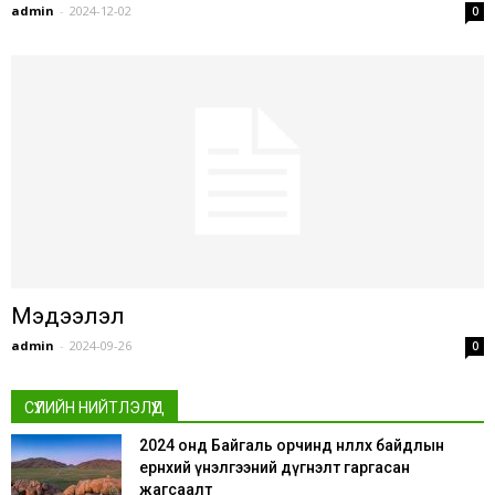
admin
-
2024-12-02
0
Мэдээлэл
admin
-
2024-09-26
0
СҮҮЛИЙН НИЙТЛЭЛҮҮД
2024 онд Байгаль орчинд нөлөөлөх байдлын
ерөнхий үнэлгээний дүгнэлт гаргасан
жагсаалт