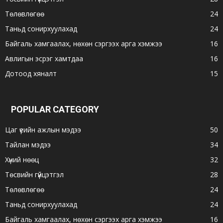
Төлөвлөгөө
24
Таньд сонирхуулахад
24
Байгаль хамгаалах, нөхөн сэргээх арга хэмжээ
16
Авлигын эсрэг хамтдаа
16
Дотоод хяналт
15
POPULAR CATEGORY
Цаг үеийн ажлын мэдээ
50
Тайлан мэдээ
34
Хүний нөөц
32
Төсвийн гүйцэтгэл
28
Төлөвлөгөө
24
Таньд сонирхуулахад
24
Байгаль хамгаалах, нөхөн сэргээх арга хэмжээ
16