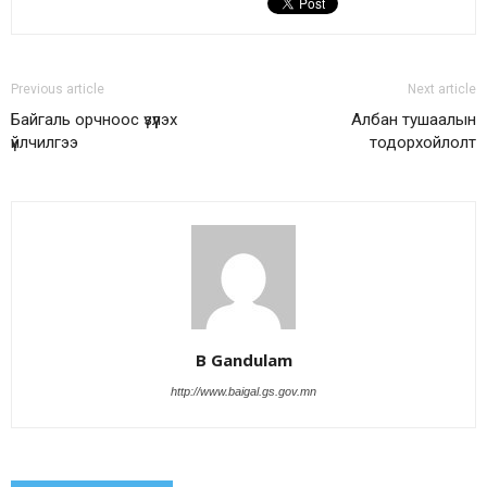
Previous article
Next article
Байгаль орчноос үзүүлэх
Албан тушаалын
үйлчилгээ
тодорхойлолт
B Gandulam
http://www.baigal.gs.gov.mn