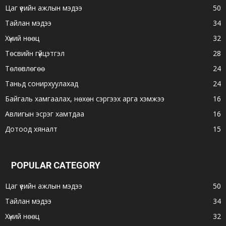
Цаг үеийн ажлын мэдээ
50
Тайлан мэдээ
34
Хүний нөөц
32
Төсвийн гүйцэтгэл
28
Төлөвлөгөө
24
Таньд сонирхуулахад
24
Байгаль хамгаалах, нөхөн сэргээх арга хэмжээ
16
Авлигын эсрэг хамтдаа
16
Дотоод хяналт
15
POPULAR CATEGORY
Цаг үеийн ажлын мэдээ
50
Тайлан мэдээ
34
Хүний нөөц
32