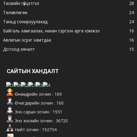
Төсвийн гүйцэтгэл
28
Төлөвлөгөө
24
Таньд сонирхуулахад
24
Байгаль хамгаалах, нөхөн сэргээх арга хэмжээ
16
Авлигын эсрэг хамтдаа
16
Дотоод хяналт
15
САЙТЫН ХАНДАЛТ
Өнөөдрийн зочин : 169
Өчигдөрийн зочин : 160
Энэ сарын зочин : 1931
Энэ жилийн зочин : 36720
Нийт зочин : 192734