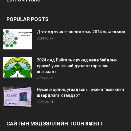
siteler
bedava
bonus
POPULAR POSTS
Дотоод хяналт шалгалтын 2024 оны төлөвлөгөө
2024-03-27
2024 онд Байгаль орчинд нөлөөлөх байдлын
ерөнхий үнэлгээний дүгнэлт гаргасан
жагсаалт
2025-01-09
Нүхэн жорлон, угаадасны нүхний техникийн
шаардлага, стандарт
2023-06-21
САЙТЫН МЭДЭЭЛЛИЙН ТООН ҮЗҮҮЛЭЛТ