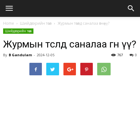
Home
Шийдвэрийн төсөл
Журмын төсөлд саналаа өгнө үү?
Шийдвэрийн төсөл
Журмын төсөлд саналаа өгнө үү?
By
B Gandulam
-
2024-12-05
767
0