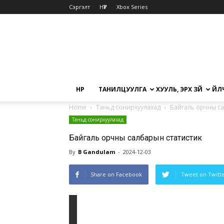
Сэргэлт
НҮҮР
Xbox Series
НҮҮР
ТАНИЛЦУУЛГА
ХУУЛЬ, ЭРХ ЗҮЙ
ҮЙЛ
Home
Таньд сонирхуулахад
Байгаль орчны са
Таньд сонирхуулахад
Байгаль орчны салбарын статистик
By
B Gandulam
-
2024-12-03
Share on Facebook
Tweet on Twitt