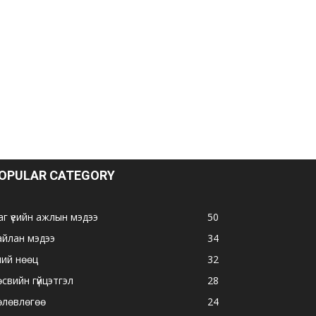
OPULAR CATEGORY
аг үеийн ажлын мэдээ
50
айлан мэдээ
34
ний нөөц
32
свийн гүйцэтгэл
28
өлөвлөгөө
24