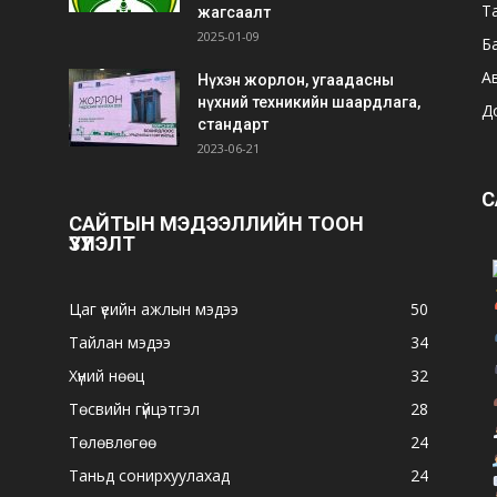
Т
жагсаалт
2025-01-09
Б
А
Нүхэн жорлон, угаадасны
нүхний техникийн шаардлага,
Д
стандарт
2023-06-21
С
САЙТЫН МЭДЭЭЛЛИЙН ТООН
ҮЗҮҮЛЭЛТ
Цаг үеийн ажлын мэдээ
50
Тайлан мэдээ
34
Хүний нөөц
32
Төсвийн гүйцэтгэл
28
Төлөвлөгөө
24
Таньд сонирхуулахад
24