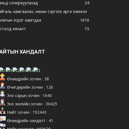
аньд сонирхуулахад
24
айгаль хамгаалах, нөхөн сэргээх арга хэмжээ
влигын эсрэг хамтдаа
16
16
отоод хяналт
15
АЙТЫН ХАНДАЛТ
Өнөөдрийн зочин : 38
Өчигдөрийн зочин : 126
Энэ сарын зочин : 1640
Энэ жилийн зочин : 36429
Нийт зочин : 192443
Өнөөдрийн хандалт : 41
Нийт хандалт : 669626