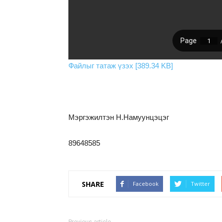
Файлыг татаж үзэх [389.34 KB]
Мэргэжилтэн Н.Намуунцэцэг
89648585
SHARE
Facebook
Twitter