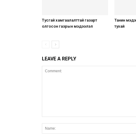
Тусгай хамгаалалттай газарт
Танин мэдэ
олгосон газрын мэдээлэл
тухай
LEAVE A REPLY