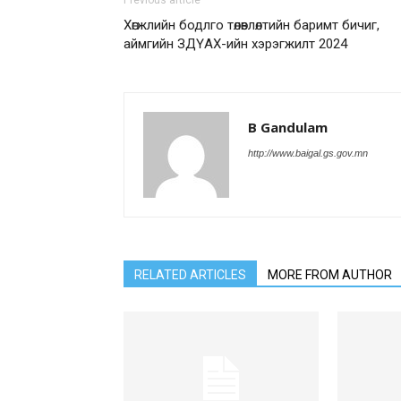
Previous article
Хөгжлийн бодлго төлөвлөлтийн баримт бичиг,
аймгийн ЗДҮАХ-ийн хэрэгжилт 2024
B Gandulam
http://www.baigal.gs.gov.mn
RELATED ARTICLES
MORE FROM AUTHOR