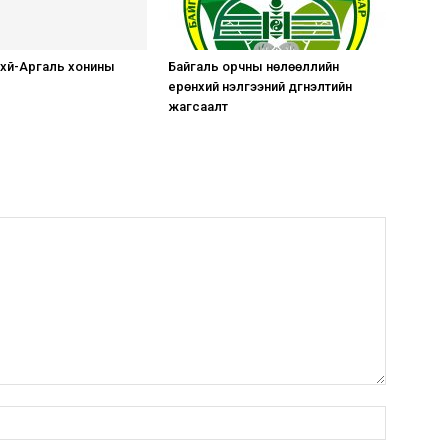
хүй-Аргаль хонины
Байгаль орчны нөлөөллийн
ерөнхий үнэлгээний дүгнэлтийн
жагсаалт