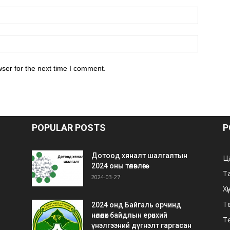
ser for the next time I comment.
POPULAR POSTS
P
Дотоод хяналт шалгалтын
Ц
2024 оны төлөвлөгөө
Т
2024-03-27
Хү
Тө
2024 онд Байгаль орчинд
нөлөөлөх байдлын ерөнхий
Т
үнэлгээний дүгнэлт гаргасан