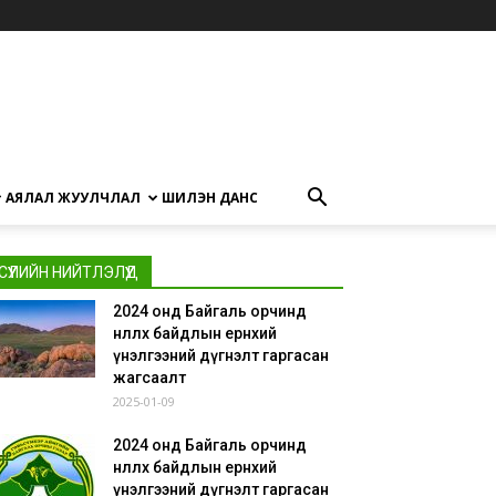
АЯЛАЛ ЖУУЛЧЛАЛ
ШИЛЭН ДАНС
СҮҮЛИЙН НИЙТЛЭЛҮҮД
2024 онд Байгаль орчинд
нөлөөлөх байдлын ерөнхий
үнэлгээний дүгнэлт гаргасан
жагсаалт
2025-01-09
2024 онд Байгаль орчинд
нөлөөлөх байдлын ерөнхий
үнэлгээний дүгнэлт гаргасан