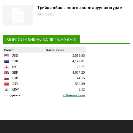
Төрийн албаны сонгон шалгаруулах журам
2024-12-06
МОНГОЛ БАНКНЫ ВАЛЮТЫН ХАНШ
bonus
gaziantep
gaziantep
veren
escort
escort