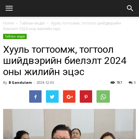
Home
Тайлан мэдээ
Хууль тогтоомж, тогтоол шийдвэрийн
биелэлт 2024 оны жилийн эцэс
Тайлан мэдээ
Хууль тогтоомж, тогтоол
шийдвэрийн биелэлт 2024
оны жилийн эцэс
By
B Gandulam
-
2024-12-03
787
0