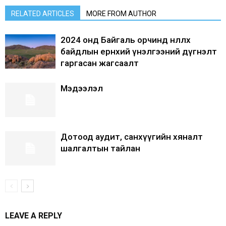
RELATED ARTICLES
MORE FROM AUTHOR
2024 онд Байгаль орчинд нөлөөлөх
байдлын ерөнхий үнэлгээний дүгнэлт
гаргасан жагсаалт
Мэдээлэл
Дотоод аудит, санхүүгийн хяналт
шалгалтын тайлан
LEAVE A REPLY