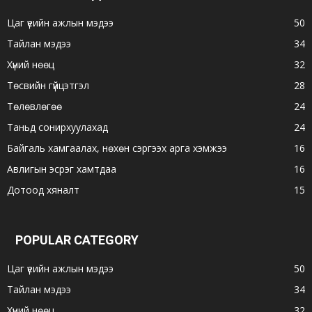
Цаг үеийн ажлын мэдээ
50
Тайлан мэдээ
34
Хүний нөөц
32
Төсвийн гүйцэтгэл
28
Төлөвлөгөө
24
Таньд сонирхуулахад
24
Байгаль хамгаалах, нөхөн сэргээх арга хэмжээ
16
Авлигын эсрэг хамтдаа
16
Дотоод хяналт
15
POPULAR CATEGORY
Цаг үеийн ажлын мэдээ
50
Тайлан мэдээ
34
Хүний нөөц
32