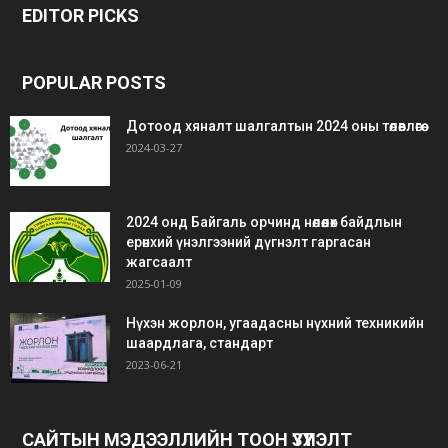
EDITOR PICKS
siteler
bedava
bonus
POPULAR POSTS
Дотоод хяналт шалгалтын 2024 оны төлөвлөгөө
2024-03-27
2024 онд Байгаль орчинд нөлөөлөх байдлын
ерөнхий үнэлгээний дүгнэлт гаргасан
жагсаалт
2025-01-09
Нүхэн жорлон, угаадасны нүхний техникийн
шаардлага, стандарт
2023-06-21
САЙТЫН МЭДЭЭЛЛИЙН ТООН ҮЗҮҮЛЭЛТ