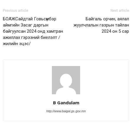
Previous article
Next article
БОАЖСайдтай Говьсүмбэр
Байгаль орчин, аялал
аймгийн Засаг даргын
жуулчлалын газрын тайлан
байгуулсан 2024 онд хамтран
2024 он 5 сар
ажиллах гэрээний биелэлт /
жилийн эцэс/
B Gandulam
http://www.baigal.gs.gov.mn