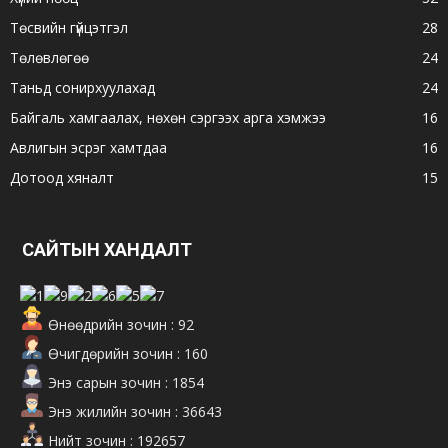
Төсвийн гүйцэтгэл
28
Төлөвлөгөө
24
Таньд сонирхуулахад
24
Байгаль хамгаалах, нөхөн сэргээх арга хэмжээ
16
Авлигын эсрэг хамтдаа
16
Дотоод хяналт
15
САЙТЫН ХАНДАЛТ
Өнөөдрийн зочин : 92
Өчигдөрийн зочин : 160
Энэ сарын зочин : 1854
Энэ жилийн зочин : 36643
Нийт зочин : 192657