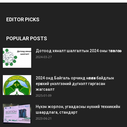
bonus
gaziantep
gaziantep
veren
escort
escort
EDITOR PICKS
siteler
bedava
bonus
POPULAR POSTS
Дотоод хяналт шалгалтын 2024 оны төлөвлөгөө
2024-03-27
2024 онд Байгаль орчинд нөлөөлөх байдлын
ерөнхий үнэлгээний дүгнэлт гаргасан
жагсаалт
2025-01-09
Нүхэн жорлон, угаадасны нүхний техникийн
шаардлага, стандарт
2023-06-21