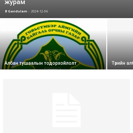
журам
B Gandulam
-
2024-12-06
Албан тушаалын тодорхойлолт
Төрийн ал