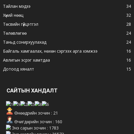
Тайлан мэдээ
34
Хүний нөөц
32
Төсвийн гүйцэтгэл
28
Төлөвлөгөө
24
Таньд сонирхуулахад
24
Байгаль хамгаалах, нөхөн сэргээх арга хэмжээ
16
Авлигын эсрэг хамтдаа
16
Дотоод хяналт
15
САЙТЫН ХАНДАЛТ
Өнөөдрийн зочин : 21
Өчигдөрийн зочин : 160
Энэ сарын зочин : 1783