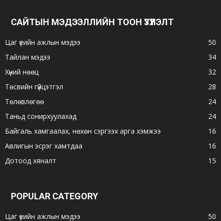
САЙТЫН МЭДЭЭЛЛИЙН ТООН ҮЗҮҮЛЭЛТ
Цаг үеийн ажлын мэдээ
50
Тайлан мэдээ
34
Хүний нөөц
32
Төсвийн гүйцэтгэл
28
Төлөвлөгөө
24
Таньд сонирхуулахад
24
Байгаль хамгаалах, нөхөн сэргээх арга хэмжээ
16
Авлигын эсрэг хамтдаа
16
Дотоод хяналт
15
POPULAR CATEGORY
Цаг үеийн ажлын мэдээ
50