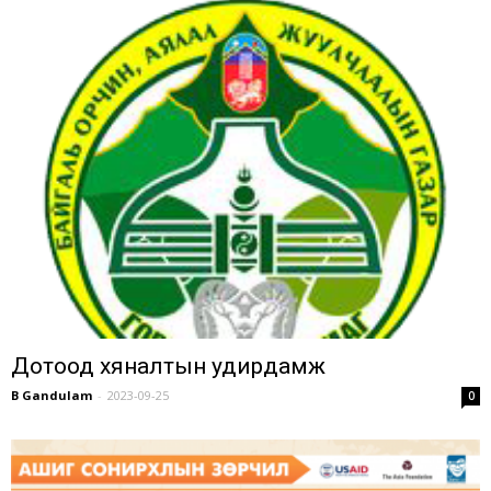
Дотоод хяналтын удирдамж
B Gandulam
-
2023-09-25
0