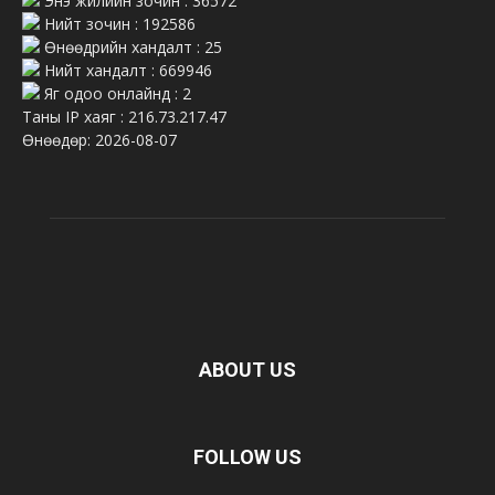
Энэ жилийн зочин : 36572
Нийт зочин : 192586
Өнөөдрийн хандалт : 25
Нийт хандалт : 669946
Яг одоо онлайнд : 2
Таны IP хаяг : 216.73.217.47
Өнөөдөр: 2026-08-07
ABOUT US
FOLLOW US