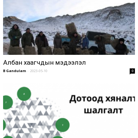
Албан хаагчдын мэдээлэл
B Gandulam
-
2023-05-10
0