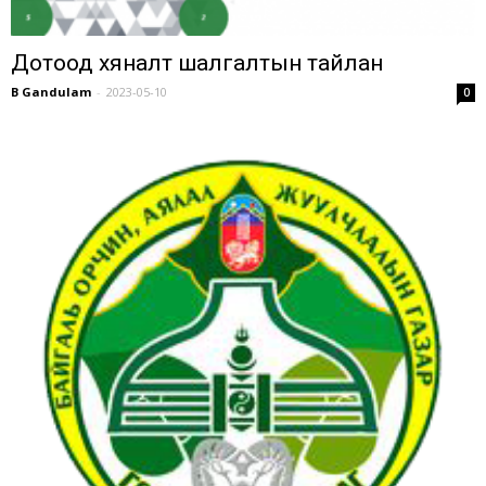
Дотоод хяналт шалгалтын тайлан
B Gandulam
-
2023-05-10
0