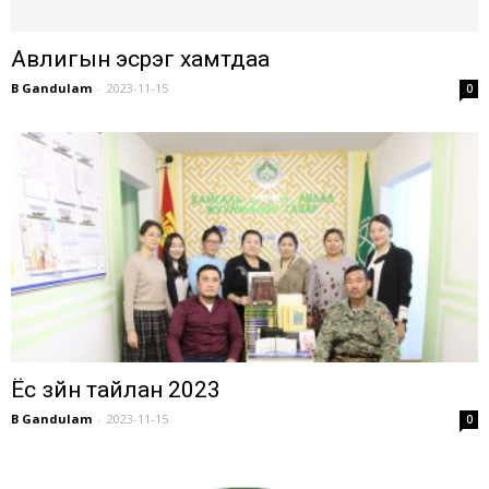
Авлигын эсрэг хамтдаа
B Gandulam
-
2023-11-15
0
Ёс зүйн тайлан 2023
B Gandulam
-
2023-11-15
0