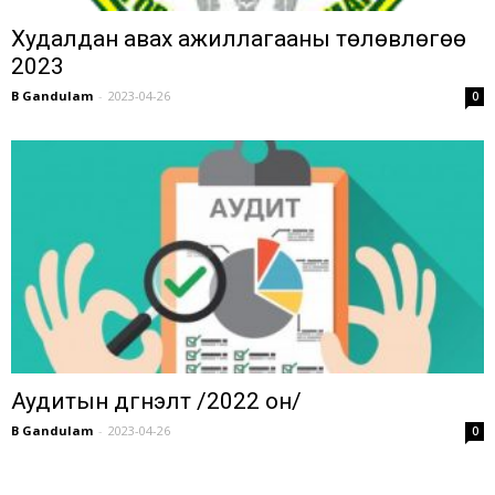
Худалдан авах ажиллагааны төлөвлөгөө
2023
B Gandulam
-
2023-04-26
0
Аудитын дүгнэлт /2022 он/
B Gandulam
-
2023-04-26
0