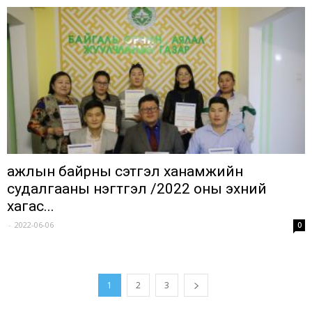
ажлын байрны сэтгэл ханамжийн
судалгааны нэгтгэл /2022 оны эхний
хагас...
-
2022-06-06
0
1
2
3