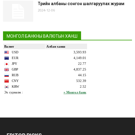
Төрийн албаны сонгон шалгаруулах журам
2024-12-06
МОНГОЛ БАНКНЫ ВАЛЮТЫН ХАНШ
bonus
gaziantep
gaziantep
veren
escort
escort