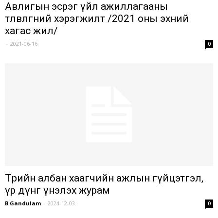
Авлигын эсрэг үйл ажиллагааны
төлөвлөгөөний хэрэгжилт /2021 оны эхний
хагас жил/
-
2021-06-16
0
Төрийн албан хаагчийн ажлын гүйцэтгэл,
үр дүнг үнэлэх журам
B Gandulam
-
2024-12-03
0