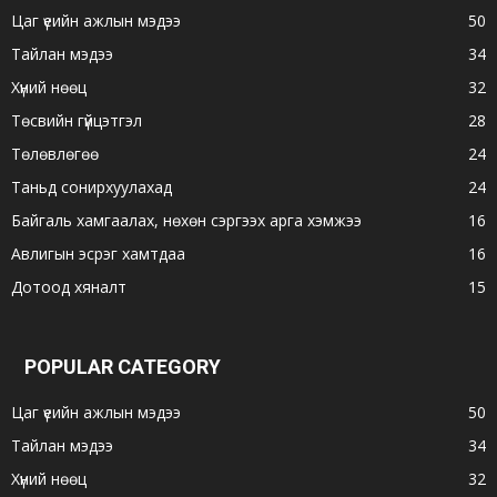
Цаг үеийн ажлын мэдээ
50
Тайлан мэдээ
34
Хүний нөөц
32
Төсвийн гүйцэтгэл
28
Төлөвлөгөө
24
Таньд сонирхуулахад
24
Байгаль хамгаалах, нөхөн сэргээх арга хэмжээ
16
Авлигын эсрэг хамтдаа
16
Дотоод хяналт
15
POPULAR CATEGORY
Цаг үеийн ажлын мэдээ
50
Тайлан мэдээ
34
Хүний нөөц
32