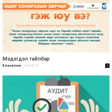
Мэдэгдэл тайлбар
B Gandulam
-
2023-05-10
0