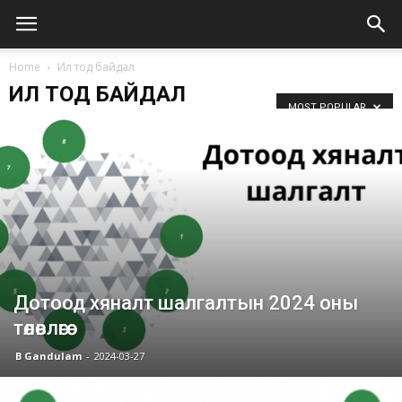
Home
Ил тод байдал
ИЛ ТОД БАЙДАЛ
MOST POPULAR
Дотоод хяналт шалгалтын 2024 оны
төлөвлөгөө
B Gandulam
-
2024-03-27