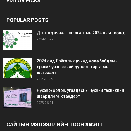
EDITOR PICKS
siteler
bedava
bonus
POPULAR POSTS
Дотоод хяналт шалгалтын 2024 оны төлөвлөгөө
2024-03-27
2024 онд Байгаль орчинд нөлөөлөх байдлын
ерөнхий үнэлгээний дүгнэлт гаргасан
жагсаалт
2025-01-09
Нүхэн жорлон, угаадасны нүхний техникийн
шаардлага, стандарт
2023-06-21
САЙТЫН МЭДЭЭЛЛИЙН ТООН ҮЗҮҮЛЭЛТ