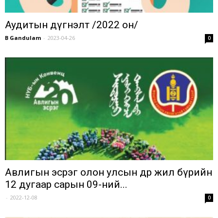
Аудитын дүгнэлт /2022 он/
B Gandulam
-
2023-04-26
0
Авлигын эсрэг олон улсын өдөр жил бүрийн
12 дугаар сарын 09-ний...
-
2022-12-08
0