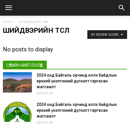
Home
Шийдвэрийн төсөл
ШИЙДВЭРИЙН ТӨСӨЛ
BY REVIEW SCORE
No posts to display
СҮҮЛИЙН НИЙТЛЭЛҮҮД
2024 онд Байгаль орчинд нөлөөлөх байдлын
ерөнхий үнэлгээний дүгнэлт гаргасан
жагсаалт
2025-01-09
2024 онд Байгаль орчинд нөлөөлөх байдлын
ерөнхий үнэлгээний дүгнэлт гаргасан
жагсаалт
2025-01-09