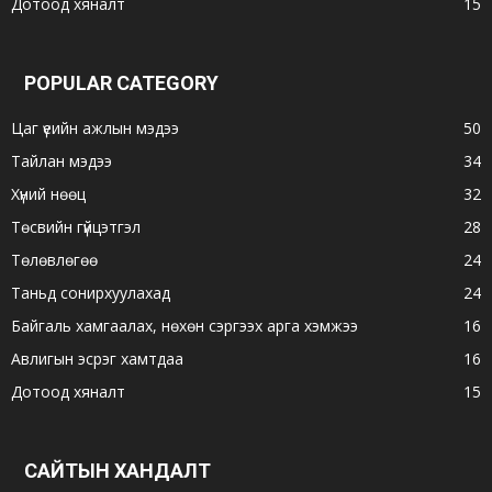
Дотоод хяналт
15
POPULAR CATEGORY
Цаг үеийн ажлын мэдээ
50
Тайлан мэдээ
34
Хүний нөөц
32
Төсвийн гүйцэтгэл
28
Төлөвлөгөө
24
Таньд сонирхуулахад
24
Байгаль хамгаалах, нөхөн сэргээх арга хэмжээ
16
Авлигын эсрэг хамтдаа
16
Дотоод хяналт
15
САЙТЫН ХАНДАЛТ