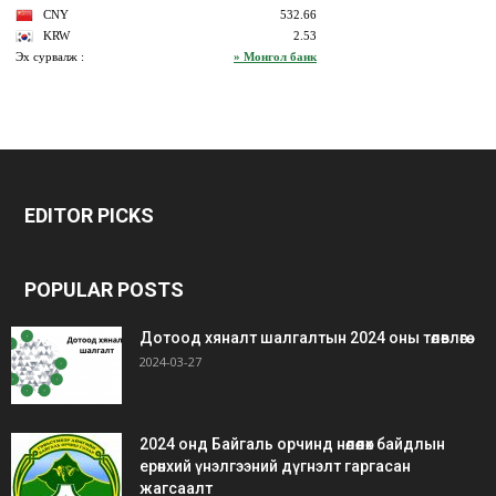
bonus
gaziantep
gaziantep
veren
escort
escort
EDITOR PICKS
siteler
bedava
bonus
POPULAR POSTS
Дотоод хяналт шалгалтын 2024 оны төлөвлөгөө
2024-03-27
2024 онд Байгаль орчинд нөлөөлөх байдлын
ерөнхий үнэлгээний дүгнэлт гаргасан
жагсаалт