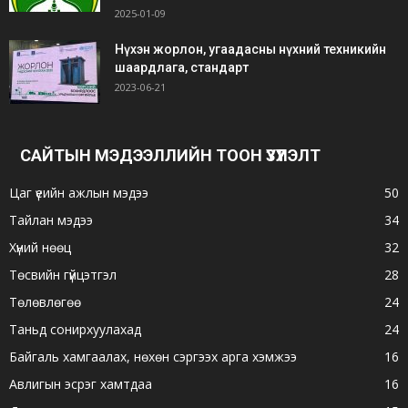
2025-01-09
Нүхэн жорлон, угаадасны нүхний техникийн
шаардлага, стандарт
2023-06-21
САЙТЫН МЭДЭЭЛЛИЙН ТООН ҮЗҮҮЛЭЛТ
Цаг үеийн ажлын мэдээ
50
Тайлан мэдээ
34
Хүний нөөц
32
Төсвийн гүйцэтгэл
28
Төлөвлөгөө
24
Таньд сонирхуулахад
24
Байгаль хамгаалах, нөхөн сэргээх арга хэмжээ
16
Авлигын эсрэг хамтдаа
16