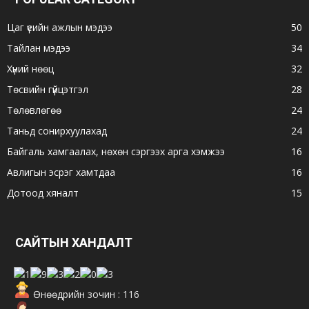
Цаг үеийн ажлын мэдээ
50
Тайлан мэдээ
34
Хүний нөөц
32
Төсвийн гүйцэтгэл
28
Төлөвлөгөө
24
Таньд сонирхуулахад
24
Байгаль хамгаалах, нөхөн сэргээх арга хэмжээ
16
Авлигын эсрэг хамтдаа
16
Дотоод хяналт
15
САЙТЫН ХАНДАЛТ
Өнөөдрийн зочин : 116