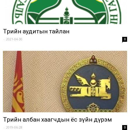
Төрийн аудитын тайлан
-
2021-04-30
0
Төрийн албан хаагчдын ёс зүйн дүрэм
-
2019-06-28
0