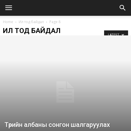
Home
Ил тод байдал
Page 8
ИЛ ТОД БАЙДАЛ
LATEST
Төрийн албаны сонгон шалгаруулах