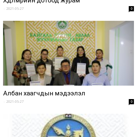
Хөдөлмөрийн дотоод журам
-
2021-05-27
0
Албан хаагчдын мэдээлэл
-
2021-05-27
0