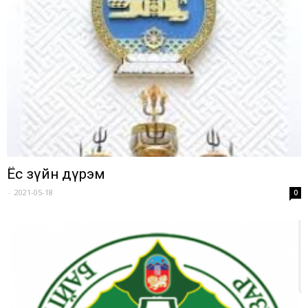
Ёс зүйн дүрэм
-
2021-05-18
0