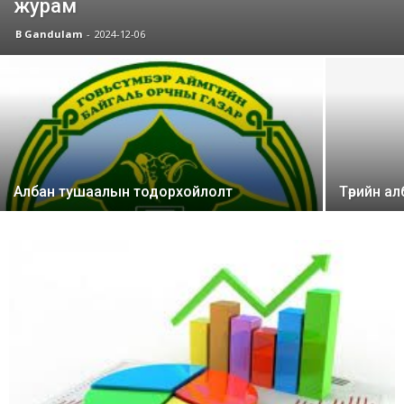
журам
B Gandulam
-
2024-12-06
Албан тушаалын тодорхойлолт
Төрийн ал