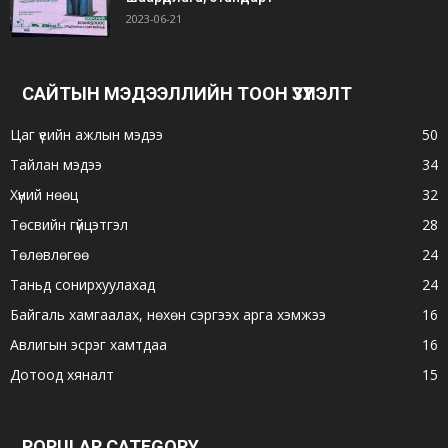
2023-06-21
САЙТЫН МЭДЭЭЛЛИЙН ТООН ҮЗҮҮЛЭЛТ
Цаг үеийн ажлын мэдээ
50
Тайлан мэдээ
34
Хүний нөөц
32
Төсвийн гүйцэтгэл
28
Төлөвлөгөө
24
Таньд сонирхуулахад
24
Байгаль хамгаалах, нөхөн сэргээх арга хэмжээ
16
Авлигын эсрэг хамтдаа
16
Дотоод хяналт
15
POPULAR CATEGORY