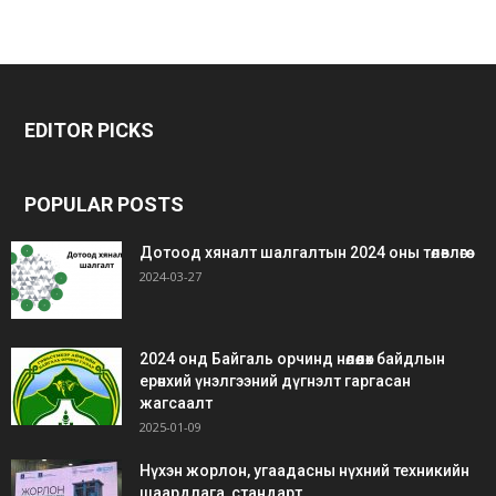
bonus
gaziantep
gaziantep
veren
escort
escort
EDITOR PICKS
siteler
bedava
bonus
POPULAR POSTS
Дотоод хяналт шалгалтын 2024 оны төлөвлөгөө
2024-03-27
2024 онд Байгаль орчинд нөлөөлөх байдлын
ерөнхий үнэлгээний дүгнэлт гаргасан
жагсаалт
2025-01-09
Нүхэн жорлон, угаадасны нүхний техникийн
шаардлага, стандарт