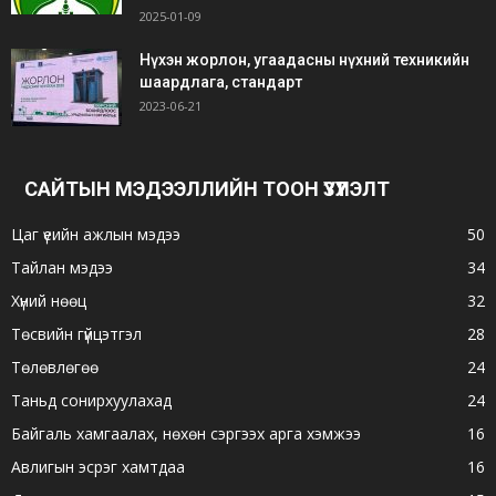
2025-01-09
Нүхэн жорлон, угаадасны нүхний техникийн
шаардлага, стандарт
2023-06-21
САЙТЫН МЭДЭЭЛЛИЙН ТООН ҮЗҮҮЛЭЛТ
Цаг үеийн ажлын мэдээ
50
Тайлан мэдээ
34
Хүний нөөц
32
Төсвийн гүйцэтгэл
28
Төлөвлөгөө
24
Таньд сонирхуулахад
24
Байгаль хамгаалах, нөхөн сэргээх арга хэмжээ
16
Авлигын эсрэг хамтдаа
16