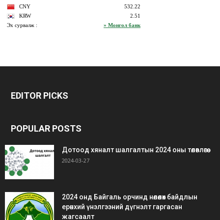
bonus
gaziantep
gaziantep
veren
escort
escort
EDITOR PICKS
siteler
bedava
bonus
POPULAR POSTS
Дотоод хяналт шалгалтын 2024 оны төлөвлөгөө
2024-03-27
2024 онд Байгаль орчинд нөлөөлөх байдлын
ерөнхий үнэлгээний дүгнэлт гаргасан
жагсаалт