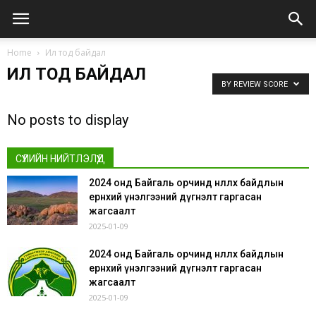
Home
Ил тод байдал
ИЛ ТОД БАЙДАЛ
BY REVIEW SCORE
No posts to display
СҮҮЛИЙН НИЙТЛЭЛҮҮД
2024 онд Байгаль орчинд нөлөөлөх байдлын
ерөнхий үнэлгээний дүгнэлт гаргасан
жагсаалт
2025-01-09
2024 онд Байгаль орчинд нөлөөлөх байдлын
ерөнхий үнэлгээний дүгнэлт гаргасан
жагсаалт
2025-01-09