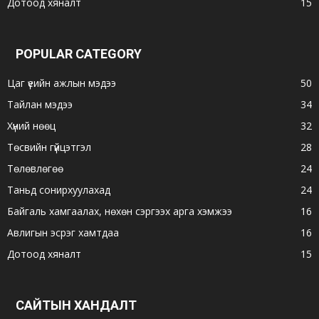
Дотоод хяналт
15
POPULAR CATEGORY
Цаг үеийн ажлын мэдээ
50
Тайлан мэдээ
34
Хүний нөөц
32
Төсвийн гүйцэтгэл
28
Төлөвлөгөө
24
Таньд сонирхуулахад
24
Байгаль хамгаалах, нөхөн сэргээх арга хэмжээ
16
Авлигын эсрэг хамтдаа
16
Дотоод хяналт
15
САЙТЫН ХАНДАЛТ