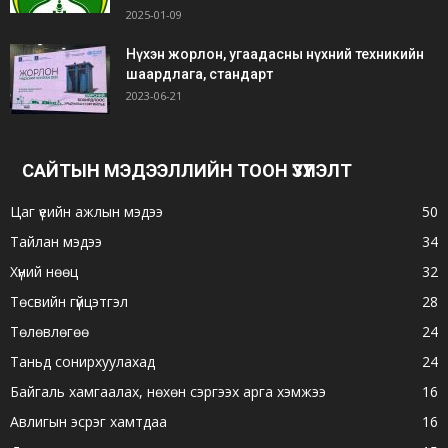
2025-01-09
Нүхэн жорлон, угаадасны нүхний техникийн
шаардлага, стандарт
2023-06-21
САЙТЫН МЭДЭЭЛЛИЙН ТООН ҮЗҮҮЛЭЛТ
Цаг үеийн ажлын мэдээ
50
Тайлан мэдээ
34
Хүний нөөц
32
Төсвийн гүйцэтгэл
28
Төлөвлөгөө
24
Таньд сонирхуулахад
24
Байгаль хамгаалах, нөхөн сэргээх арга хэмжээ
16
Авлигын эсрэг хамтдаа
16