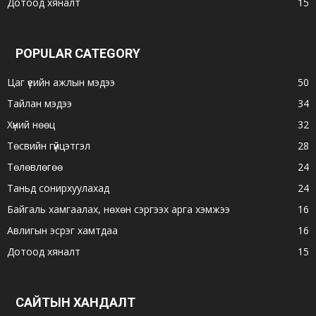
Дотоод хяналт
15
POPULAR CATEGORY
Цаг үеийн ажлын мэдээ
50
Тайлан мэдээ
34
Хүний нөөц
32
Төсвийн гүйцэтгэл
28
Төлөвлөгөө
24
Таньд сонирхуулахад
24
Байгаль хамгаалах, нөхөн сэргээх арга хэмжээ
16
Авлигын эсрэг хамтдаа
16
Дотоод хяналт
15
САЙТЫН ХАНДАЛТ