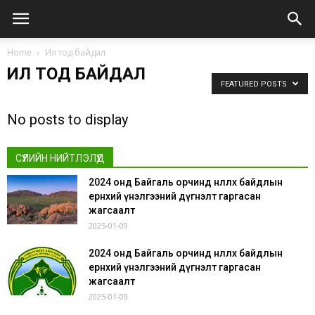
Home
Ил тод байдал
ИЛ ТОД БАЙДАЛ
FEATURED POSTS
No posts to display
СҮҮЛИЙН НИЙТЛЭЛҮҮД
2024 онд Байгаль орчинд нөлөөлөх байдлын
ерөнхий үнэлгээний дүгнэлт гаргасан
жагсаалт
2025-01-09
2024 онд Байгаль орчинд нөлөөлөх байдлын
ерөнхий үнэлгээний дүгнэлт гаргасан
жагсаалт
2025-01-09