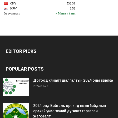
bonus
gaziantep
gaziantep
veren
escort
escort
EDITOR PICKS
siteler
bedava
bonus
POPULAR POSTS
Дотоод хяналт шалгалтын 2024 оны төлөвлөгөө
2024-03-27
2024 онд Байгаль орчинд нөлөөлөх байдлын
ерөнхий үнэлгээний дүгнэлт гаргасан
жагсаалт