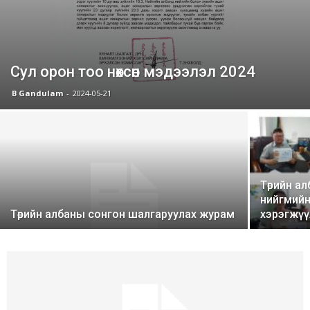
Сул орон тоо нөхсөн мэдээлэл 2024
B Gandulam
-
2024-05-21
Төрийн ал
нийгмийн 
Төрийн албаны сонгон шалгаруулах журам
хэрэгжүүл