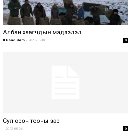
Албан хаагчдын мэдээлэл
B Gandulam
-
2023-05-10
0
Сул орон тооны зар
-
2022-05-06
0