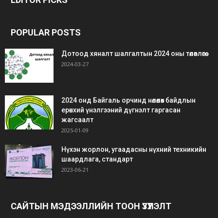
siteler
bedava
bonus
POPULAR POSTS
Дотоод хяналт шалгалтын 2024 оны төлөвлөгөө
2024-03-27
2024 онд Байгаль орчинд нөлөөлөх байдлын
ерөнхий үнэлгээний дүгнэлт гаргасан
жагсаалт
2025-01-09
Нүхэн жорлон, угаадасны нүхний техникийн
шаардлага, стандарт
2023-06-21
САЙТЫН МЭДЭЭЛЛИЙН ТООН ҮЗҮҮЛЭЛТ