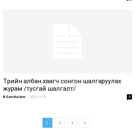
Төрийн албан хаагч сонгон шалгаруулах
журам /тусгай шалгалт/
B Gandulam
-
2024-12-03
0
1
2
3