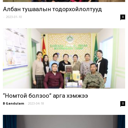
Албан тушаалын тодорхойлолтууд
-
2023-01-10
0
“Номтой болзоо” арга хэмжээ
B Gandulam
-
2023-04-18
0