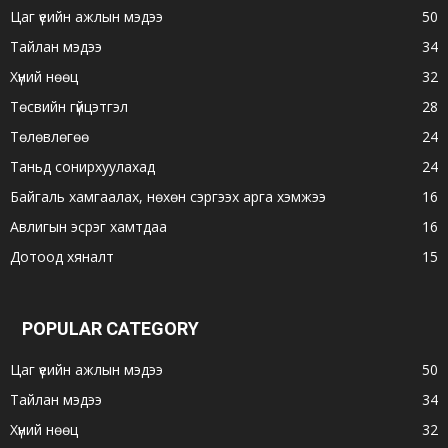
Цаг үеийн ажлын мэдээ
50
Тайлан мэдээ
34
Хүний нөөц
32
Төсвийн гүйцэтгэл
28
Төлөвлөгөө
24
Таньд сонирхуулахад
24
Байгаль хамгаалах, нөхөн сэргээх арга хэмжээ
16
Авлигын эсрэг хамтдаа
16
Дотоод хяналт
15
POPULAR CATEGORY
Цаг үеийн ажлын мэдээ
50
Тайлан мэдээ
34
Хүний нөөц
32