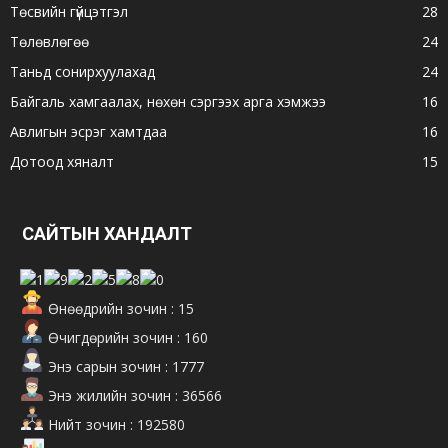
Төсвийн гүйцэтгэл
28
Төлөвлөгөө
24
Таньд сонирхуулахад
24
Байгаль хамгаалах, нөхөн сэргээх арга хэмжээ
16
Авлигын эсрэг хамтдаа
16
Дотоод хяналт
15
САЙТЫН ХАНДАЛТ
Өнөөдрийн зочин : 15
Өчигдөрийн зочин : 160
Энэ сарын зочин : 1777
Энэ жилийн зочин : 36566
Нийт зочин : 192580