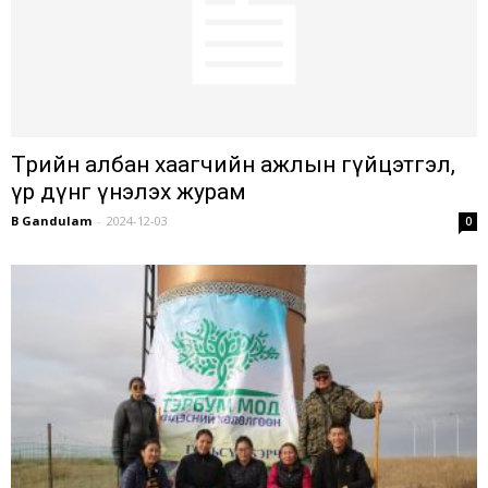
Төрийн албан хаагчийн ажлын гүйцэтгэл,
үр дүнг үнэлэх журам
B Gandulam
-
2024-12-03
0