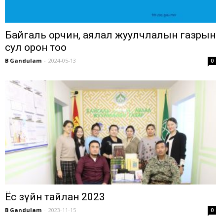
Байгаль орчин, аялал жуулчлалын газрын
сул орон тоо
B Gandulam
-
2024-05-13
0
Ёс зүйн тайлан 2023
B Gandulam
-
2023-11-15
0