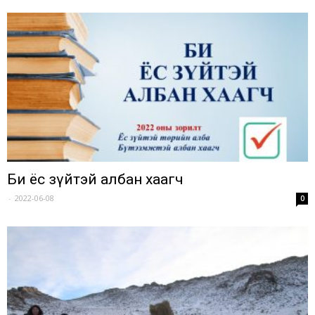
Би ёс зүйтэй албан хаагч
-
2022-06-08
0