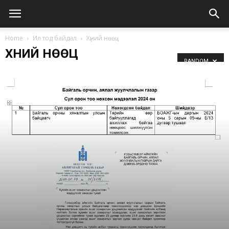
Home
Ил тод байдал
Хүний нөөц
ХҮНИЙ НӨӨЦ
RANDOM