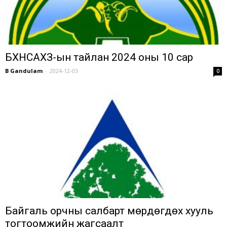
БХНСАХЗ-ын тайлан 2024 оны 10 сар
B Gandulam
-
2024-12-03
0
Байгаль орчны салбарт мөрдөгдөх хууль
тогтоомжийн жагсаалт