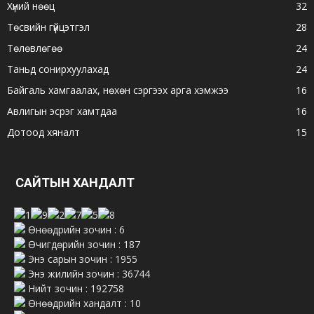
Хүний нөөц
32
Төсвийн гүйцэтгэл
28
Төлөвлөгөө
24
Таньд сонирхуулахад
24
Байгаль хамгаалах, нөхөн сэргээх арга хэмжээ
16
Авлигын эсрэг хамтдаа
16
Дотоод хяналт
15
САЙТЫН ХАНДАЛТ
Өнөөдрийн зочин : 6
Өчигдөрийн зочин : 187
Энэ сарын зочин : 1955
Энэ жилийн зочин : 36744
Нийт зочин : 192758
Өнөөдрийн хандалт : 10