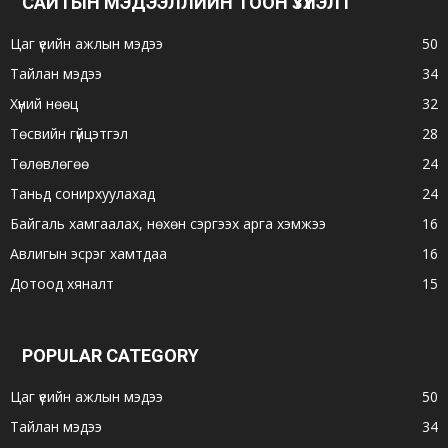
САЙТЫН МЭДЭЭЛЛИЙН ТООН ҮЗҮҮЛЭЛТ
Цаг үеийн ажлын мэдээ
50
Тайлан мэдээ
34
Хүний нөөц
32
Төсвийн гүйцэтгэл
28
Төлөвлөгөө
24
Таньд сонирхуулахад
24
Байгаль хамгаалах, нөхөн сэргээх арга хэмжээ
16
Авлигын эсрэг хамтдаа
16
Дотоод хяналт
15
POPULAR CATEGORY
Цаг үеийн ажлын мэдээ
50
Тайлан мэдээ
34