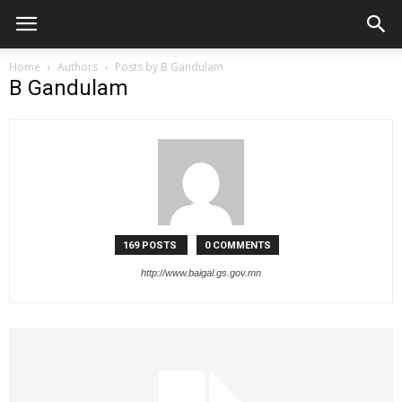
Home
Authors
Posts by B Gandulam
B Gandulam
169 POSTS
0 COMMENTS
http://www.baigal.gs.gov.mn