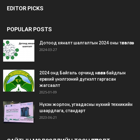
veren
escort
escort
EDITOR PICKS
siteler
bedava
bonus
POPULAR POSTS
Дотоод хяналт шалгалтын 2024 оны төлөвлөгөө
2024-03-27
2024 онд Байгаль орчинд нөлөөлөх байдлын
ерөнхий үнэлгээний дүгнэлт гаргасан
жагсаалт
2025-01-09
Нүхэн жорлон, угаадасны нүхний техникийн
шаардлага, стандарт
2023-06-21