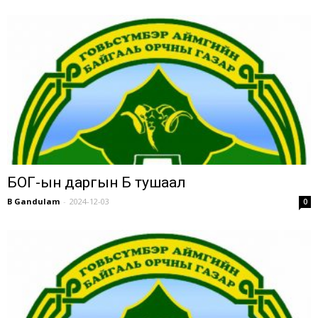
БОГ-ын даргын Б тушаал
B Gandulam
-
2024-12-03
0