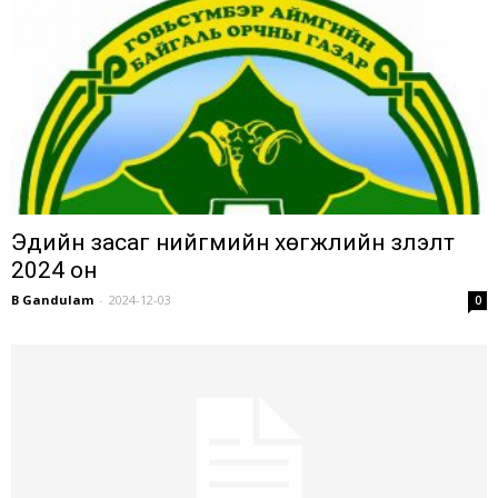
Эдийн засаг нийгмийн хөгжлийн үзүүлэлт
2024 он
B Gandulam
-
2024-12-03
0