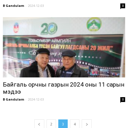
B Gandulam
-
2024-12-03
0
Байгаль орчны газрын 2024 оны 11 сарын
мэдээ
B Gandulam
-
2024-12-03
0
2
3
4